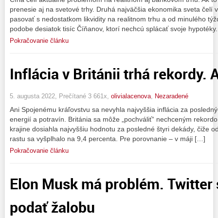
prenesie aj na svetové trhy. Druhá najväčšia ekonomika sveta čelí
pasovať s nedostatkom likvidity na realitnom trhu a od minulého týž
podobe desiatok tisíc Číňanov, ktorí nechcú splácať svoje hypotéky.
Pokračovanie článku
Inflácia v Británii trhá rekordy. 
5. augusta 2022, Prečítané 3 661x,
olivialacenova
,
Nezaradené
Ani Spojenému kráľovstvu sa nevyhla najvyššia inflácia za posled
energií a potravín. Británia sa môže „pochváliť“ nechceným rekordom.
krajine dosiahla najvyššiu hodnotu za posledné štyri dekády, čiže
rastu sa vyšplhalo na 9,4 percenta. Pre porovnanie – v máji […]
Pokračovanie článku
Elon Musk má problém. Twitter 
podať žalobu