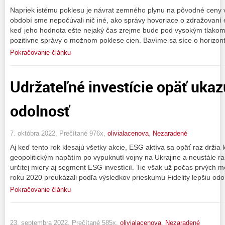
Napriek istému poklesu je návrat zemného plynu na pôvodné ceny
období sme nepočúvali nič iné, ako správy hovoriace o zdražovaní 
keď jeho hodnota ešte nejaký čas zrejme bude pod vysokým tlakom,
pozitívne správy o možnom poklese cien. Bavíme sa síce o horizont
Pokračovanie článku
Udržateľné investície opäť ukaz
odolnosť
7. októbra 2022, Prečítané 976x,
olivialacenova
,
Nezaradené
Aj keď tento rok klesajú všetky akcie, ESG aktíva sa opäť raz držia 
geopolitickým napätím po vypuknutí vojny na Ukrajine a neustále ra
určitej miery aj segment ESG investícií. Tie však už počas prvýc
roku 2020 preukázali podľa výsledkov prieskumu Fidelity lepšiu odo
Pokračovanie článku
23. septembra 2022, Prečítané 585x,
olivialacenova
,
Nezaradené