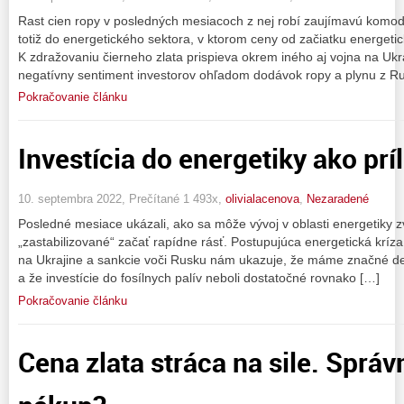
Rast cien ropy v posledných mesiacoch z nej robí zaujímavú komodit
totiž do energetického sektora, v ktorom ceny od začiatku energeti
K zdražovaniu čierneho zlata prispieva okrem iného aj vojna na Ukr
negatívny sentiment investorov ohľadom dodávok ropy a plynu z R
Pokračovanie článku
Investícia do energetiky ako prí
10. septembra 2022, Prečítané 1 493x,
olivialacenova
,
Nezaradené
Posledné mesiace ukázali, ako sa môže vývoj v oblasti energetiky zv
„zastabilizované“ začať rapídne rásť. Postupujúca energetická kríza
na Ukrajine a sankcie voči Rusku nám ukazuje, že máme značné defic
a že investície do fosílnych palív neboli dostatočné rovnako […]
Pokračovanie článku
Cena zlata stráca na sile. Správ