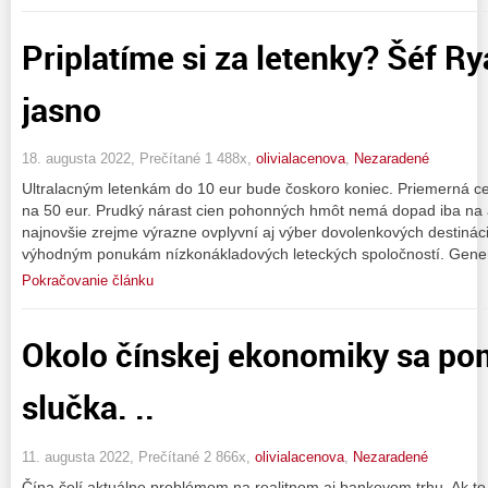
Priplatíme si za letenky? Šéf R
jasno
18. augusta 2022, Prečítané 1 488x,
olivialacenova
,
Nezaradené
Ultralacným letenkám do 10 eur bude čoskoro koniec. Priemerná ce
na 50 eur. Prudký nárast cien pohonných hmôt nemá dopad iba na 
najnovšie zrejme výrazne ovplyvní aj výber dovolenkových destinácií
výhodným ponukám nízkonákladových leteckých spoločností. Generá
Pokračovanie článku
Okolo čínskej ekonomiky sa po
slučka. ..
11. augusta 2022, Prečítané 2 866x,
olivialacenova
,
Nezaradené
Čína čelí aktuálne problémom na realitnom aj bankovom trhu. Ak to