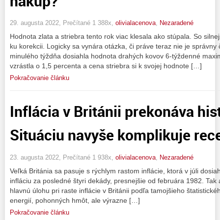
nákup?
29. augusta 2022, Prečítané 1 388x,
olivialacenova
,
Nezaradené
Hodnota zlata a striebra tento rok viac klesala ako stúpala. So sil
ku korekcii. Logicky sa vynára otázka, či práve teraz nie je správny
minulého týždňa dosiahla hodnota drahých kovov 6-týždenné maxim
vzrástla o 1,5 percenta a cena striebra si k svojej hodnote […]
Pokračovanie článku
Inflácia v Británii prekonáva hi
Situáciu navyše komplikuje rec
23. augusta 2022, Prečítané 1 938x,
olivialacenova
,
Nezaradené
Veľká Británia sa pasuje s rýchlym rastom inflácie, ktorá v júli dosia
infláciu za posledné štyri dekády, presnejšie od februára 1982. Tak a
hlavnú úlohu pri raste inflácie v Británii podľa tamojšieho štatisti
energií, pohonných hmôt, ale výrazne […]
Pokračovanie článku