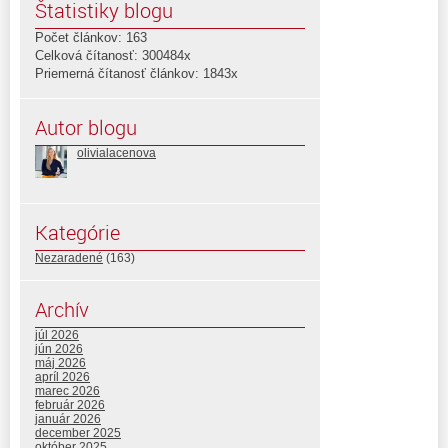
Štatistiky blogu
Počet článkov: 163
Celková čítanosť: 300484x
Priemerná čítanosť článkov: 1843x
Autor blogu
olivialacenova
Kategórie
Nezaradené
(163)
Archív
júl 2026
jún 2026
máj 2026
apríl 2026
marec 2026
február 2026
január 2026
december 2025
október 2025