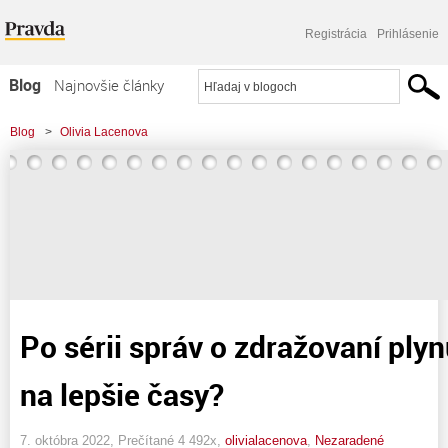
Registrácia
Prihlásenie
Blog
Najnovšie články
Najčítanejšie články
Blog
>
Olivia Lacenova
Najkomentovanejšie články
Zoznam blogov
Komerčné blogy
Po sérii správ o zdražovaní ply
na lepšie časy?
7. októbra 2022, Prečítané 4 492x,
olivialacenova
,
Nezaradené