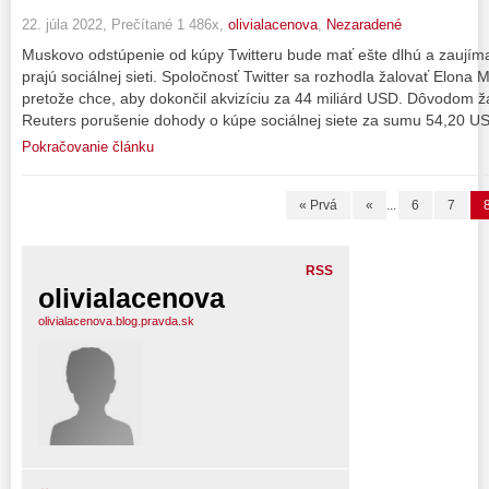
22. júla 2022, Prečítané 1 486x,
olivialacenova
,
Nezaradené
Muskovo odstúpenie od kúpy Twitteru bude mať ešte dlhú a zaujímav
prajú sociálnej sieti. Spoločnosť Twitter sa rozhodla žalovať Elona
pretože chce, aby dokončil akvizíciu za 44 miliárd USD. Dôvodom 
Reuters porušenie dohody o kúpe sociálnej siete za sumu 54,20 US
Pokračovanie článku
« Prvá
«
...
6
7
RSS
olivialacenova
olivialacenova.blog.pravda.sk