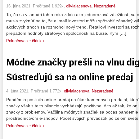
16. júna 2021, Prečítané 1 929x,
olivialacenova
,
Nezaradené
To, čo sa v januári tohto roka zdalo ako jednorazová záležitosť, sa 
musia zvyknúť na to, že aj malí investori môžu spôsobiť zásadný vý
akciových trhoch sa rozmohol nový trend. Retailoví investori sa rozh
prepadom hodnoty stratových spoločností na burze. Kým […]
Pokračovanie článku
Módne značky prešli na vlnu digi
Sústreďujú sa na online predaj
4. júna 2021, Prečítané 1 772x,
olivialacenova
,
Nezaradené
Pandémia posilnila online predaj na úkor kamenných predajní, ktor
značky však z tejto bilancie vychádzajú pozitívne. A to až tak, že o
značky z problémov. Väčšina módnych značiek sa počas pandémie s
prostredníctvom e-shopov. Počet svojich prevádzok po celom svete
Pokračovanie článku