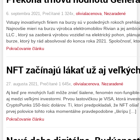
6. septembra 2021, Prečítané 1 324x,
olivialacenova
,
Nezaradené
Vstupy inovatívnych firiem na burzy sú v posledných rokoch prehl
Najnovšie mieri na burzu výrobca elektromobilov Rivian a jej ambíc
LLC , ktorý sa zaoberá výrobou vozidiel na elektrický pohon, plánuje
burze, ktorý by rád absolvoval do konca roka 2021. Spoločnosť, kto
Pokračovanie článku
NFT začínajú lákať už aj veľkýc
27. augusta 2021, Prečítané 1 645x,
olivialacenova
,
Nezaradené
Aj keď pre mnohých ľudí môže znieť šialene, fenomén non-fungible
aj medzi veľkými investormi. Prvou lastovičkou je VISA, ktorá invest
CryptoPunks 150-tisíc dolárov. Tí, ktorí predpokladali, že NFT ošiaľ
prvej polovice tohto roka momentálne pravdepodobne „škrípu […]
Pokračovanie článku