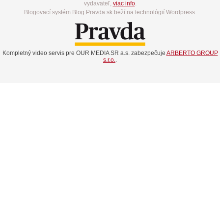
vydavateľ,
viac info
.
Blogovací systém Blog.Pravda.sk beží na technológií Wordpress.
Kompletný video servis pre OUR MEDIA SR a.s. zabezpečuje
ARBERTO GROUP
s.r.o.
.