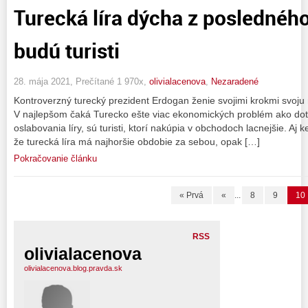
Turecká líra dýcha z posledného
budú turisti
28. mája 2021, Prečítané 1 970x,
olivialacenova
,
Nezaradené
Kontroverzný turecký prezident Erdogan ženie svojimi krokmi svoju
V najlepšom čaká Turecko ešte viac ekonomických problém ako doter
oslabovania líry, sú turisti, ktorí nakúpia v obchodoch lacnejšie. Aj
že turecká líra má najhoršie obdobie za sebou, opak […]
Pokračovanie článku
« Prvá
«
...
8
9
10
RSS
olivialacenova
olivialacenova.blog.pravda.sk