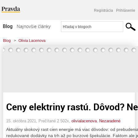
Registrácia
Prihlásenie
Blog
Najnovšie články
Najčítanejšie články
Blog
>
Olivia Lacenova
Najkomentovanejšie články
Zoznam blogov
Komerčné blogy
Ceny elektriny rastú. Dôvod? N
15. októbra 2021, Prečítané 2 502x,
olivialacenova
,
Nezaradené
Aktuálny skokový rast cien energie má viac dôvodov: od prebudeni
redukované dodávky na trh až po burzové špekulácie. Faktom ale je