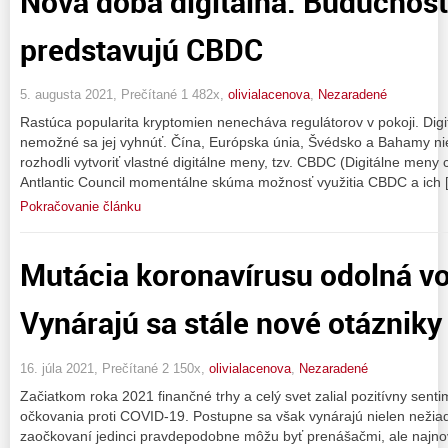
Nová doba digitálna. Budúcnosť
predstavujú CBDC
5. augusta 2021, Prečítané 1 482x,
olivialacenova
,
Nezaradené
Rastúca popularita kryptomien nenecháva regulátorov v pokoji. Digit
nemožné sa jej vyhnúť. Čína, Európska únia, Švédsko a Bahamy nie 
rozhodli vytvoriť vlastné digitálne meny, tzv. CBDC (Digitálne meny
Antlantic Council momentálne skúma možnosť využitia CBDC a ich 
Pokračovanie článku
Mutácia koronavírusu odolná v
Vynárajú sa stále nové otázniky
16. júla 2021, Prečítané 2 150x,
olivialacenova
,
Nezaradené
Začiatkom roka 2021 finančné trhy a celý svet zalial pozitívny sent
očkovania proti COVID-19. Postupne sa však vynárajú nielen nežiadúc
zaočkovaní jedinci pravdepodobne môžu byť prenášačmi, ale najno