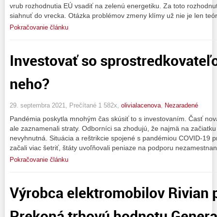
vrub rozhodnutia EÚ vsadiť na zelenú energetiku. Za toto rozhodnu
siahnuť do vrecka. Otázka problémov zmeny klímy už nie je len teór
Pokračovanie článku
Investovať so sprostredkovateľ
neho?
29. septembra 2021, Prečítané 1 582x,
olivialacenova
,
Nezaradené
Pandémia poskytla mnohým čas skúsiť to s investovaním. Časť nová
ale zaznamenali straty. Odborníci sa zhodujú, že najmä na začiatk
nevyhnutná. Situácia a reštrikcie spojené s pandémiou COVID-19 prin
začali viac šetriť, štáty uvoľňovali peniaze na podporu nezamestna
Pokračovanie článku
Výrobca elektromobilov Rivian 
Prekoná trhovú hodnotu Genera