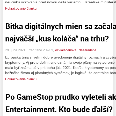
neúčinku očkovania pred novou delta variantou. Izraelské ministers
Pokračovanie článku
Bitka digitálnych mien sa začala
najväčší „kus koláča“ na trhu?
29. júna 2021, Prečítané 2 420x,
olivialacenova
,
Nezaradené
Európska únia si veľmi dobre uvedomuje digitálny rozmach a zvyšuj
kryptomeny. Aj preto definitívne oznámila svoje plány na vytvoreni
mala byť známa už v priebehu júla 2021. Keďže kryptomeny sa post
bežného života aj platobných systémov, je logické, že centrálne ban
Pokračovanie článku
Po GameStop prudko vyleteli a
Entertainment. Kto bude ďalší?