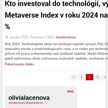
Kto investoval do technológií, v
Metaverse Index v roku 2024 na
%
28. januára 2025, Prečítané 1 585x,
olivialacenova
Rok 2024: Technologické akcie na vzostupe napriek výzvam Rok 20
rastového trendu z predchádzajúceho roka, a to nielen pre technologi
pričom trh práce a ekonomický rast zostávali stabilné. Medzi kľúčov
patrili optimizmus okolo znižovania úrokových sadzieb, uvoľnenie me
Pokračovanie článku
«
1
2
3
4
RSS
olivialacenova
olivialacenova.blog.pravda.sk