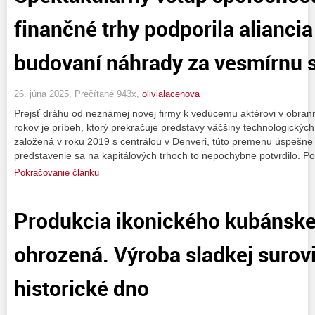
finančné trhy podporila aliancia
budovaní náhrady za vesmírnu s
26. júna 2025, Prečítané 943x,
olivialacenova
Prejsť dráhu od neznámej novej firmy k vedúcemu aktérovi v obrann
rokov je príbeh, ktorý prekračuje predstavy väčšiny technologickýc
založená v roku 2019 s centrálou v Denveri, túto premenu úspešne r
predstavenie sa na kapitálových trhoch to nepochybne potvrdilo. P
Pokračovanie článku
Produkcia ikonického kubánske
ohrozená. Výroba sladkej surov
historické dno