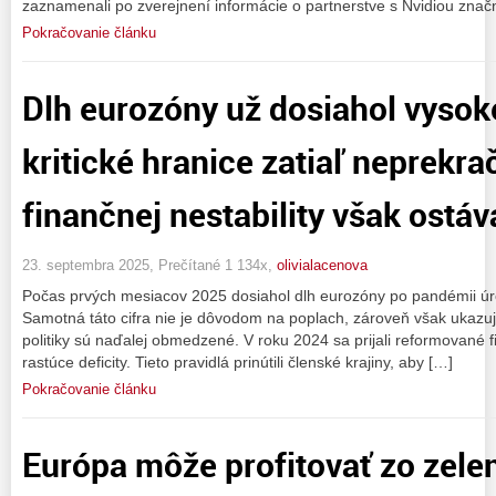
zaznamenali po zverejnení informácie o partnerstve s Nvidiou značn
Pokračovanie článku
Dlh eurozóny už dosiahol vysok
kritické hranice zatiaľ neprekra
finančnej nestability však ostáv
23. septembra 2025, Prečítané 1 134x,
olivialacenova
Počas prvých mesiacov 2025 dosiahol dlh eurozóny po pandémii úr
Samotná táto cifra nie je dôvodom na poplach, zároveň však ukazuj
politiky sú naďalej obmedzené. V roku 2024 sa prijali reformované f
rastúce deficity. Tieto pravidlá prinútili členské krajiny, aby […]
Pokračovanie článku
Európa môže profitovať zo zelen