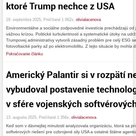
ktoré Trump nechce z USA
18. septembra 2025, Prečítané 1 062x,
olivialacenova
Environmentálne a sociálne zodpovedné investície prechádzajú od 
vážnou krízou. Politické turbulentnosti a systematické útoky na udr
Trumpovej administratívy vytvorili zásadný problém pre celý ESG se
fotovoltaické parky až po elektromobilitu. Z tejto situácie by mohla
Pokračovanie článku
Americký Palantir si v rozpätí n
vybudoval postavenie technolog
v sfére vojenských softvérových
13. augusta 2025, Prečítané 1 356x,
olivialacenova
Keď som v dávnejšej minulosti analyzovala organizáciu, ktorá sa 
softvérových riešení pre ozbrojené sily USA a ostatné štátne agent