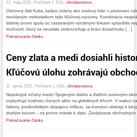
22. mája 2025, Prečítané 1 323x,
olivialacenova
Ostrovný štát Kuba, kedysi známy ako svetový líder v pestovaní cuk
nevídaným nedostatkom tejto kľúčovej suroviny. Kombinácia nesprá
štátnej úrovni spolu so zastaranými výrobnými linkami spôsobila n
možností, ktorý sa neustále zintenzívňuje a bráni dosiahnutiu […]
Pokračovanie článku
Ceny zlata a medi dosiahli hist
Kľúčovú úlohu zohrávajú obch
11. apríla 2025, Prečítané 1 429x,
olivialacenova
Nepokojné vzťahy medzi Spojenými štátmi a ďalšími svetovými ekon
ovplyvňujú hodnotu rôznych aktív na globálnych trhoch. V reakcii n
faktory, predovšetkým stúpajúcu infláciu, sa investori utiekajú k 
drahým kovom – na prvom mieste k zlatu. Zavádzanie obchodných 
Pokračovanie článku