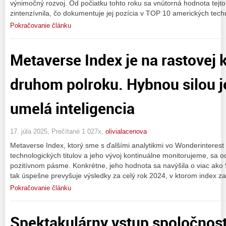
výnimočný rozvoj. Od počiatku tohto roku sa vnútorná hodnota tejt
zintenzívnila, čo dokumentuje jej pozícia v TOP 10 amerických tech
Pokračovanie článku
Metaverse Index je na rastovej k
druhom polroku. Hybnou silou 
umelá inteligencia
17. júla 2025, Prečítané 1 027x,
olivialacenova
Metaverse Index, ktorý sme s ďalšími analytikmi vo Wonderinteres
technologických titulov a jeho vývoj kontinuálne monitorujeme, sa o
pozitívnom pásme. Konkrétne, jeho hodnota sa navýšila o viac ako
tak úspešne prevyšuje výsledky za celý rok 2024, v ktorom index z
Pokračovanie článku
Spektakulárny vstup spoločnost