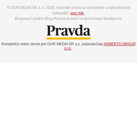
© OUR MEDIA SR a. s. 2026. Autorské práva sú vyhradené a vykonáva ich
vydavateľ,
viac info
.
Blogovací systém Blog.Pravda.sk beží na technológií Wordpress.
Kompletný video servis pre OUR MEDIA SR a.s. zabezpečuje
ARBERTO GROUP
s.r.o.
.