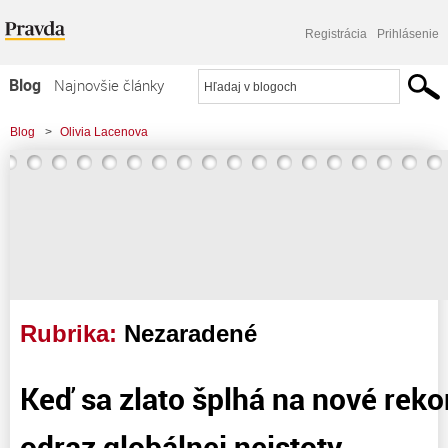
Registrácia
Prihlásenie
Blog
Najnovšie články
Najčítanejšie články
Blog
>
Olivia Lacenova
Najkomentovanejšie články
Zoznam blogov
Komerčné blogy
Rubrika:
Nezaradené
Keď sa zlato šplhá na nové rekor
odraz globálnej neistoty