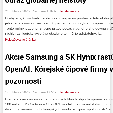
24. októbra 2025, Prečítané 1 160x,
olivialacenova
Drahý kov, ktorý tradične slúži ako bezpečný prístav, si túto úlohu p
jeho cena zvýšila o viac ako 50 percent a po prvýkrát v dejinách pr
Tento míľnik padol príznačne práve počas vládneho shutdownu v US
rýchly rast logicky vyvoláva otázky o tom, či je udržateľný. […]
Pokračovanie článku
Akcie Samsung a SK Hynix rast
OpenAI: Kórejské čipové firmy v
pozornosti
17. októbra 2025, Prečítané 1 054x,
olivialacenova
Pred krátkym časom sa na finančných trhoch objavila správa o spol
100 miliárd USD a tvorca ChatGPT modelu už uzavrel ďalšiu dohodu
dvoch významných juhokórejských výrobcov čipov: spoločností Sam