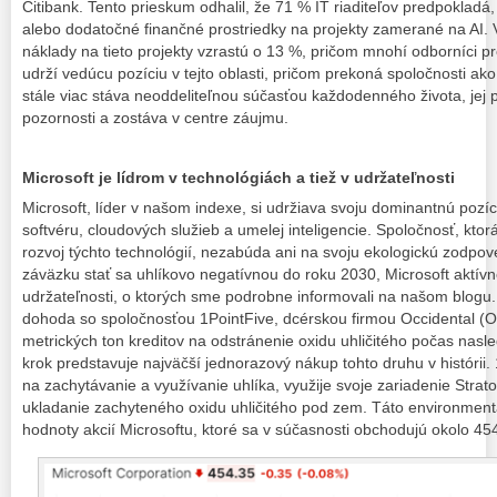
Citibank. Tento prieskum odhalil, že 71 % IT riaditeľov predpokladá
alebo dodatočné finančné prostriedky na projekty zamerané na AI.
náklady na tieto projekty vzrastú o 13 %, pričom mnohí odborníci pr
udrží vedúcu pozíciu v tejto oblasti, pričom prekoná spoločnosti ak
stále viac stáva neoddeliteľnou súčasťou každodenného života, jej 
pozornosti a zostáva v centre záujmu.
Microsoft je lídrom v technológiách a tiež v udržateľnosti
Microsoft, líder v našom indexe, si udržiava svoju dominantnú pozíc
softvéru, cloudových služieb a umelej inteligencie. Spoločnosť, kt
rozvoj týchto technológií, nezabúda ani na svoju ekologickú zodpo
záväzku stať sa uhlíkovo negatívnou do roku 2030, Microsoft aktívne
udržateľnosti, o ktorých sme podrobne informovali na našom blogu.
dohoda so spoločnosťou 1PointFive, dcérskou firmou Occidental (O
metrických ton kreditov na odstránenie oxidu uhličitého počas nasle
krok predstavuje najväčší jednorazový nákup tohto druhu v histórii. 
na zachytávanie a využívanie uhlíka, využije svoje zariadenie Strat
ukladanie zachyteného oxidu uhličitého pod zem. Táto environmentál
hodnoty akcií Microsoftu, ktoré sa v súčasnosti obchodujú okolo 45