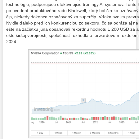
technológiu, podporujúcu efektívnejšie tréningy AI systémov. Tento 
po uvedení produktového radu Blackwell, ktorý bol široko uznávaný
čip, niekedy dokonca označovaný za superčip. Vďaka svojim prev
Nvidie ďaleko pred ich konkurenciou zo sektoru, čo sa odráža aj na v
ešte na začiatku júna dosahovali rekordnú hodnotu 1 200 USD za ak
ešte širšej verejnosti, spoločnosť rozhodla o forwardovom rozdelení 
2024.