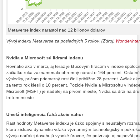
Metaverse index narastol nad 12 bilionov dolarov
Vývoj indexu Metaverse za posledných 5 rokov. (Zdroj:
Wonderinte
Nvidia a Microsoft sú lidrami indexu
Rovnako ako v marci, aj teraz je kľúčovým hráčom v indexe spoločn
začiatku roka zaznamenala ohromný nárast o 164 percent. Ostatné fi
výsledky, pričom priemerný rast činil približne 28 percent. Avšak a
za tento rok klesli o 10 percent. Pozície Nvidie a Microsoftu v inde
Microsoft (MSFT) je naďalej na prvom mieste, Nvidia sa drží na 
treťom mieste.
Umelá inteligencia ťahá akcie nahor
Rast hodnoty Metaverse indexu je úzko spojený s neustálym rozmac
ktorá získava dynamiku vďaka významným technologickým pokroko
vývoja naďalej dosahujú vysoké úrovne, čo potvrzuje aj najnovší pr