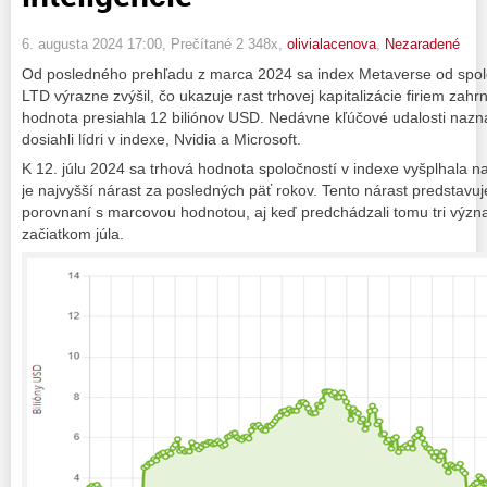
6. augusta 2024 17:00
, Prečítané 2 348x,
olivialacenova
,
Nezaradené
Od posledného prehľadu z marca 2024 sa index Metaverse od spolo
LTD výrazne zvýšil, čo ukazuje rast trhovej kapitalizácie firiem zahr
hodnota presiahla 12 biliónov USD. Nedávne kľúčové udalosti nazn
dosiahli lídri v indexe, Nvidia a Microsoft.
K 12. júlu 2024 sa trhová hodnota spoločností v indexe vyšplhala n
je najvyšší nárast za posledných päť rokov. Tento nárast predstavuj
porovnaní s marcovou hodnotou, aj keď predchádzali tomu tri význa
začiatkom júla.