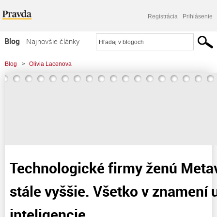
Registrácia
Prihlásenie
Blog
Najnovšie články
Najčítanejšie články
Blog
>
Olivia Lacenova
Najkomentovanejšie články
>
Technologické firmy ženú Metaverse Index stále vyššie. Všetko v znamení
Zoznam blogov
umelej inteligencie
Komerčné blogy
Technologické firmy ženú Meta
stále vyššie. Všetko v znamení 
inteligencie