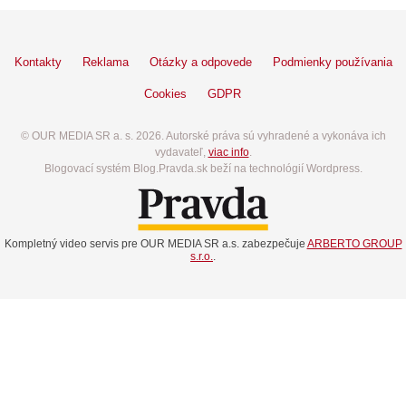
Kontakty
Reklama
Otázky a odpovede
Podmienky používania
Cookies
GDPR
© OUR MEDIA SR a. s. 2026. Autorské práva sú vyhradené a vykonáva ich
vydavateľ,
viac info
.
Blogovací systém Blog.Pravda.sk beží na technológií Wordpress.
Kompletný video servis pre OUR MEDIA SR a.s. zabezpečuje
ARBERTO GROUP
s.r.o.
.