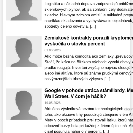
Logistika a nákladná doprava zodpovedajú približn
skleníkových plynov, ak sa zohľadní celý dodávate
skladov. Hlavným zdrojom emisií je nákladná preprav
napríklad skladovanie a vychystávanie objednávok,
spotreby celého odvetvia. [...]
Zemiakové kontrakty porazili kryptom
vyskočila o stovky percent
01.06.2026
Ako môže bežná komodita ako zemiaky „prevalcova
Stačí, že kríza na Blízkom východe vyvolá obavy z 
prudko reagujú. Investori zvyčajne najviac sledujú
alebo iné aktíva, ktoré sú známe prudkými cenový
najvýraznejších trhových výkyvov [...]
Google v pohode utráca stámiliardy, M
Wall Street. V čom je háčik?
19.05.2026
Aktuálna výsledková sezóna technologických giga
toho, ako akciové trhy posudzujú zbrojenie v ére AI
Mety v oboch prípadoch prelistovali laťku, ktorú na
odpoveď burzy bola pri každej z firiem úplne iná. A
čísel posunula nahor o 7 percent, [...]