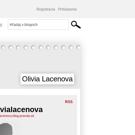
Registrácia
Prihlásenie
y
Olivia Lacenova
RSS
ivialacenova
alacenova.blog.pravda.sk