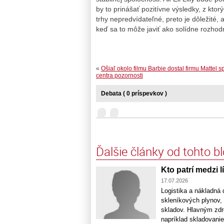
by to prinášať pozitívne výsledky, z ktor
trhy nepredvídateľné, preto je dôležité,
keď sa to môže javiť ako solídne rozhodn
«
Ošiaľ okolo filmu Barbie dostal firmu Mattel s
centra pozornosti
Debata ( 0 príspevkov )
Ďalšie články od tohto b
Kto patrí medzi l
17.07.2026
Logistika a nákladná 
skleníkových plynov, 
skladov. Hlavným zdro
napríklad skladovani