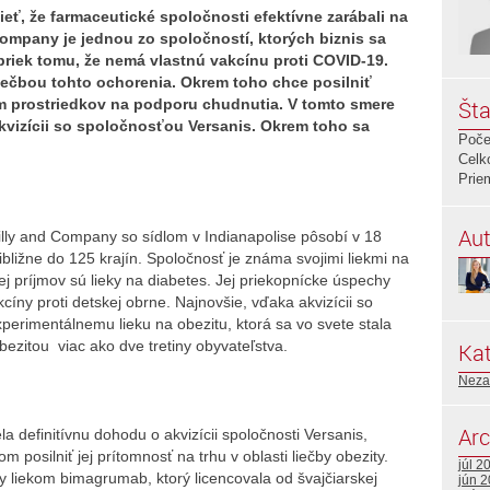
ť, že farmaceutické spoločnosti efektívne zarábali na
Company je jednou zo spoločností, ktorých biznis sa
riek tomu, že nemá vlastnú vakcínu proti COVID-19.
s liečbou tohto ochorenia. Okrem toho chce posilniť
om prostriedkov na podporu chudnutia. V tomto smere
Šta
kvizícii so spoločnosťou Versanis. Okrem toho sa
Poče
Celk
Prie
Aut
illy and Company so sídlom v Indianapolise pôsobí v 18
ribližne do 125 krajín. Spoločnosť je známa svojimi liekmi na
j príjmov sú lieky na diabetes. Jej priekopnícke úspechy
íny proti detskej obrne. Najnovšie, vďaka akvizícii so
perimentálnemu lieku na obezitu, ktorá sa vo svete stala
ezitou viac ako dve tretiny obyvateľstva.
Kat
Neza
Arc
a definitívnu dohodu o akvizícii spoločnosti Versanis,
m posilniť jej prítomnosť na trhu v oblasti liečby obezity.
júl 2
 liekom bimagrumab, ktorý licencovala od švajčiarskej
jún 