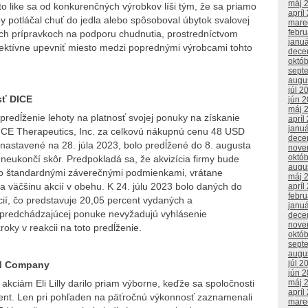
máj 
to like sa od konkurenčných výrobkov líši tým, že sa priamo
apríl
 potláčal chuť do jedla alebo spôsoboval úbytok svalovej
mare
febr
rých prípravkoch na podporu chudnutia, prostredníctvom
janu
fektívne upevniť miesto medzi poprednými výrobcami tohto
dece
októ
sept
augu
júl 2
sť DICE
jún 
máj 
predĺženie lehoty na platnosť svojej ponuky na získanie
apríl
janu
ICE Therapeutics, Inc. za celkovú nákupnú cenu 48 USD
dece
, nastavené na 28. júla 2023, bolo predĺžené do 8. augusta
nove
októ
 neukončí skôr. Predpokladá sa, že akvizícia firmy bude
augu
 so štandardnými záverečnými podmienkami, vrátane
máj 
 väčšinu akcií v obehu. K 24. júlu 2023 bolo daných do
apríl
febr
cií, čo predstavuje 20,05 percent vydaných a
janu
 predchádzajúcej ponuke nevyžadujú vyhlásenie
dece
nove
oky v reakcii na toto predĺženie.
októ
sept
augu
júl 2
and Company
jún 
máj 
akciám Eli Lilly darilo priam výborne, keďže sa spoločnosti
apríl
cent. Len pri pohľaden na päťročnú výkonnosť zaznamenali
mare