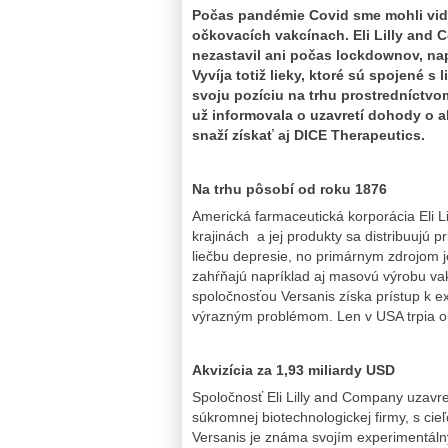
Počas pandémie Covid sme mohli vidie
očkovacích vakcínach. Eli Lilly and 
nezastavil ani počas lockdownov, nap
Vyvíja totiž lieky, ktoré sú spojené 
svoju pozíciu na trhu prostredníctv
už informovala o uzavretí dohody o a
snaží získať aj DICE Therapeutics
.
Na trhu pôsobí od roku 1876
Americká farmaceutická korporácia Eli L
krajinách a jej produkty sa distribuujú p
liečbu depresie, no primárnym zdrojom je
zahŕňajú napríklad aj masovú výrobu vakc
spoločnosťou Versanis získa prístup k ex
výrazným problémom. Len v USA trpia ob
Akvizícia za 1,93 miliardy USD
Spoločnosť Eli Lilly and Company uzavrel
súkromnej biotechnologickej firmy, s cieľo
Versanis je známa svojím experimentálny