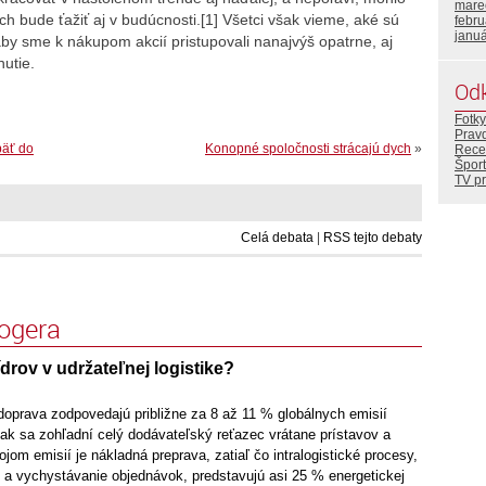
mare
ých bude ťažiť aj v budúcnosti.[1] Všetci však vieme, aké sú
febr
janu
 aby sme k nákupom akcií pristupovali nanajvýš opatrne, aj
utie.
Od
Fotky
Prav
päť do
Konopné spoločnosti strácajú dych
»
Rece
Šport
TV p
Celá debata
|
RSS tejto debaty
logera
ídrov v udržateľnej logistike?
doprava zodpovedajú približne za 8 až 11 % globálnych emisií
ak sa zohľadní celý dodávateľský reťazec vrátane prístavov a
jom emisií je nákladná preprava, zatiaľ čo intralogistické procesy,
e a vychystávanie objednávok, predstavujú asi 25 % energetickej