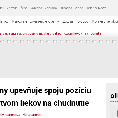
tail
Zdravie
Žena
Varecha
Záhrada
Užitočná
Video
DefenceNews
lánky
Najkomentovanejšie články
Zoznam blogov
Komerčné blog
any upevňuje spoju pozíciu na trhu prostredníctvom liekov na chudnutie
any upevňuje spoju pozíciu
ol
ctvom liekov na chudnutie
olivi
olivialacenova
,
Nezaradené