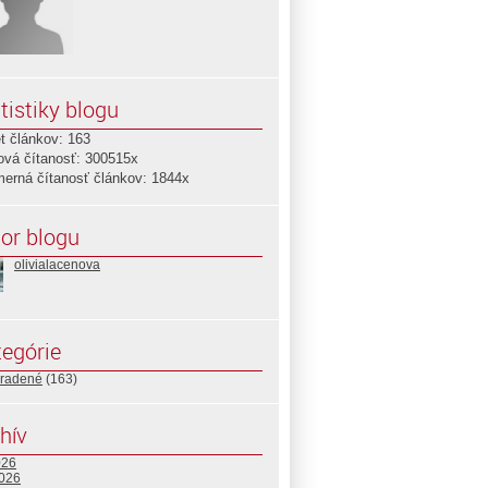
tistiky blogu
t článkov: 163
ová čítanosť: 300515x
merná čítanosť článkov: 1844x
or blogu
olivialacenova
egórie
radené
(163)
hív
026
2026