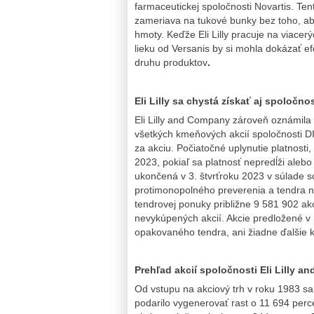
farmaceutickej spoločnosti Novartis. Ten
zameriava na tukové bunky bez toho, aby
hmoty. Keďže Eli Lilly pracuje na viace
lieku od Versanis by si mohla dokázať e
druhu produktov
.
Eli Lilly sa chystá získať aj spoločno
Eli Lilly and Company zároveň oznámila 
všetkých kmeňových akcií spoločnosti D
za akciu. Počiatočné uplynutie platnosti
2023, pokiaľ sa platnosť nepredĺži alebo
ukončená v 3. štvrťroku 2023 v súlade
protimonopolného preverenia a tendra na
tendrovej ponuky približne 9 581 902 ak
nevykúpených akcií. Akcie predložené v
opakovaného tendra, ani žiadne ďalšie kr
Prehľad akcií spoločnosti Eli Lilly 
Od vstupu na akciový trh v roku 1983 sa 
podarilo vygenerovať rast o 11 694 per