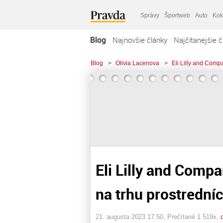
Správy
Športweb
Auto
Kok
Blog
Najnovšie články
Najčítanejšie č
Blog
>
Olivia Lacenova
>
Eli Lilly and Comp
Eli Lilly and Comp
na trhu prostrední
21. augusta 2023 17:50
, Prečítané 1 519x,