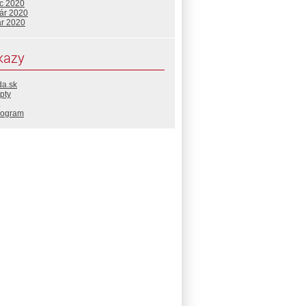
c 2020
uár 2020
ár 2020
kazy
da.sk
pty
rogram