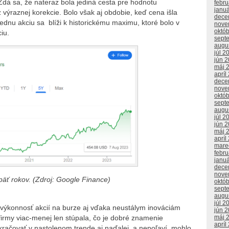
Zdá sa, že nateraz bola jediná cesta pre hodnotu
febr
janu
výraznej korekcie. Bolo však aj obdobie, keď cena išla
dece
ednu akciu sa blíži k historickému maximu, ktoré bolo v
nove
októ
iu.
sept
augu
júl 2
jún 
máj 
apríl
dece
nove
októ
sept
augu
júl 2
jún 
máj 
apríl
mare
febr
janu
dece
nove
 päť rokov. (Zdroj: Google Finance)
októ
sept
augu
júl 2
 výkonnosť akcií na burze aj vďaka neustálym inováciám
jún 
firmy viac-menej len stúpala, čo je dobré znamenie
máj 
apríl
pokračovať v nastolenom trende aj naďalej, a nepoľaví, mohlo