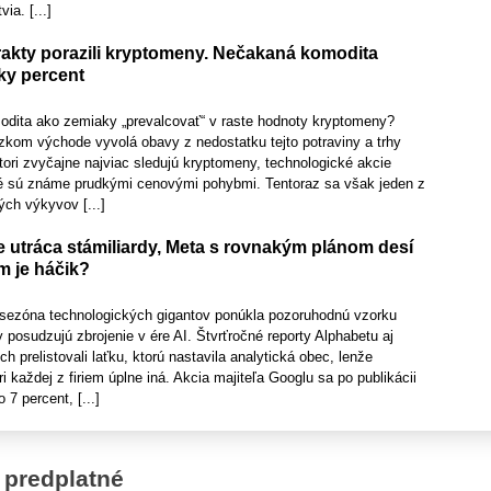
ia. [...]
akty porazili kryptomeny. Nečakaná komodita
ky percent
dita ako zemiaky „prevalcovať“ v raste hodnoty kryptomeny?
ízkom východe vyvolá obavy z nedostatku tejto potraviny a trhy
tori zvyčajne najviac sledujú kryptomeny, technologické akcie
oré sú známe prudkými cenovými pohybmi. Tentoraz sa však jeden z
ých výkyvov [...]
 utráca stámiliardy, Meta s rovnakým plánom desí
om je háčik?
sezóna technologických gigantov ponúkla pozoruhodnú vzorku
y posudzujú zbrojenie v ére AI. Štvrťročné reporty Alphabetu aj
h prelistovali laťku, ktorú nastavila analytická obec, lenže
i každej z firiem úplne iná. Akcia majiteľa Googlu sa po publikácii
 7 percent, [...]
 predplatné