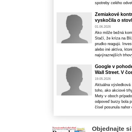
spotreby celého odvetv
Zemiakové kontr
vyskočila o stov
01.06.2026
Ako môže bežná komo
Stačí, že kríza na Bl
prudko reagujú. Inves
alebo iné aktíva, kt
najvýraznejších trhov
Google v pohode
Wall Street. V č
19.05.2026
Aktuálna výsledková 
toho, ako akciové trh
Mety v oboch prípadoc
odpoveď burzy bola pr
čísel posunula nahor o
Objednajte si