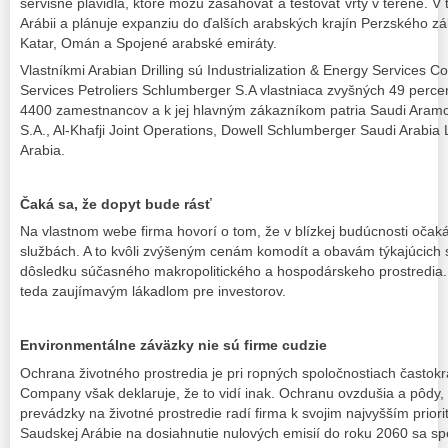
servisné plavidlá, ktoré môžu zasahovať a testovať vrty v teréne. V t
Arábii a plánuje expanziu do ďalších arabských krajín Perzského zál
Katar, Omán a Spojené arabské emiráty.
Vlastníkmi Arabian Drilling sú Industrialization & Energy Services 
Services Petroliers Schlumberger S.A vlastniaca zvyšných 49 perc
4400 zamestnancov a k jej hlavným zákazníkom patria Saudi Aram
S.A., Al-Khafji Joint Operations, Dowell Schlumberger Saudi Arabia
Arabia.
Čaká sa, že dopyt bude rásť
Na vlastnom webe firma hovorí o tom, že v blízkej budúcnosti očak
službách. A to kvôli zvýšeným cenám komodít a obavám týkajúcich s
dôsledku súčasného makropolitického a hospodárskeho prostredia.
teda zaujímavým lákadlom pre investorov.
Environmentálne záväzky nie sú firme cudzie
Ochrana životného prostredia je pri ropných spoločnostiach častokrát
Company však deklaruje, že to vidí inak. Ochranu ovzdušia a pôdy, 
prevádzky na životné prostredie radí firma k svojim najvyšším prior
Saudskej Arábie na dosiahnutie nulových emisií do roku 2060 sa spo