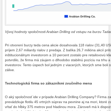
Vývoj hodnoty spoločnosti Arabian Drilling od vstupu na burzu Tada
Pri otvorení burzy teda cena akcie dosahovala 118 rialov (31,40 U
príjem 2,67 miliardy rialov z predaja. Z balíka 26,7 milióna akcií pri
inštitucionálnym investorom a 10 percent zostalo pre retailovovú kli
potvrdilo, že firma má záujem o dlhodobo stabilnú pozíciu na trhu 
investorov. Tento úspech bol jedným z viacerých, ktorých sme boli
zálive.
Technologická firma so zákazníkmi zvučného mena
O aký spoločnosť ide v prípade Arabian Drilling Company? Firma z
prevádzkuje flotilu 45 vrtných súprav na pevnine aj na mori, ktoré 
vŕtať do hĺbky 375 metrov pod hladinou mora. Zároveň má k dispoz