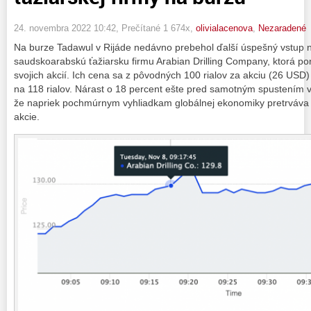
24. novembra 2022 10:42
, Prečítané 1 674x,
olivialacenova
,
Nezaradené
Na burze Tadawul v Rijáde nedávno prebehol ďalší úspešný vstup na
saudskoarabskú ťažiarsku firmu Arabian Drilling Company, ktorá po
svojich akcií. Ich cena sa z pôvodných 100 rialov za akciu (26 USD)
na 118 rialov. Nárast o 18 percent ešte pred samotným spustením 
že napriek pochmúrnym vyhliadkam globálnej ekonomiky pretrváva 
akcie.