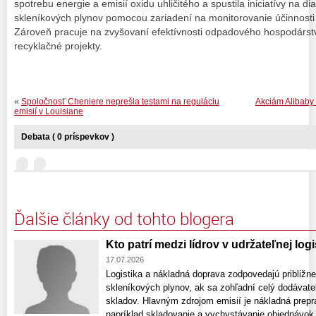
spotrebu energie a emisií oxidu uhličitého a spustila iniciatívy na d
skleníkových plynov pomocou zariadení na monitorovanie účinnosti
Zároveň pracuje na zvyšovaní efektívnosti odpadového hospodárst
recyklačné projekty.
«
Spoločnosť Cheniere neprešla testami na reguláciu
Akciám Alibaby 
emisií v Louisiane
Debata ( 0 príspevkov )
Ďalšie články od tohto blogera
Kto patrí medzi lídrov v udržateľnej log
17.07.2026
Logistika a nákladná doprava zodpovedajú približn
skleníkových plynov, ak sa zohľadní celý dodávate
skladov. Hlavným zdrojom emisií je nákladná preprav
napríklad skladovanie a vychystávanie objednávok,