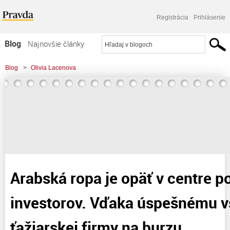
Registrácia
Prihlásenie
Blog
Najnovšie články
Najčítanejšie články
Blog
>
Olivia Lacenova
Najkomentovanejšie články
>
Arabská ropa je opäť v centre pozornosti investorov. Vďaka úspešnému
Zoznam blogov
vstupu saudskej ťažiarskej
Komerčné blogy
Arabská ropa je opäť v centre p
investorov. Vďaka úspešnému v
ťažiarskej firmy na burzu