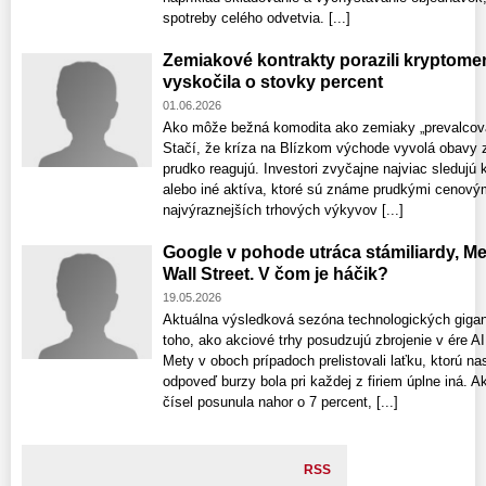
spotreby celého odvetvia. [...]
Zemiakové kontrakty porazili kryptom
vyskočila o stovky percent
01.06.2026
Ako môže bežná komodita ako zemiaky „prevalcova
Stačí, že kríza na Blízkom východe vyvolá obavy z 
prudko reagujú. Investori zvyčajne najviac sledujú
alebo iné aktíva, ktoré sú známe prudkými cenový
najvýraznejších trhových výkyvov [...]
Google v pohode utráca stámiliardy, M
Wall Street. V čom je háčik?
19.05.2026
Aktuálna výsledková sezóna technologických giga
toho, ako akciové trhy posudzujú zbrojenie v ére AI
Mety v oboch prípadoch prelistovali laťku, ktorú na
odpoveď burzy bola pri každej z firiem úplne iná. A
čísel posunula nahor o 7 percent, [...]
RSS