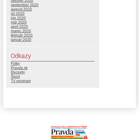
október 2020
september 2020
august 2020
júl 2020
jún 2020
máj 2020
apríl 2020
marec 2020
február 2020
január 2020
Odkazy
Fotky
Pravda.sk
Recepty
Šport
TV program