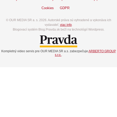
Cookies
GDPR
© OUR MEDIA SR a. s. 2026. Autorské práva sú vyhradené a vykonáva ich
vydavateľ,
viac info
.
Blogovací systém Blog.Pravda.sk beží na technológií Wordpress.
Kompletný video servis pre OUR MEDIA SR a.s. zabezpečuje
ARBERTO GROUP
s.r.o.
.