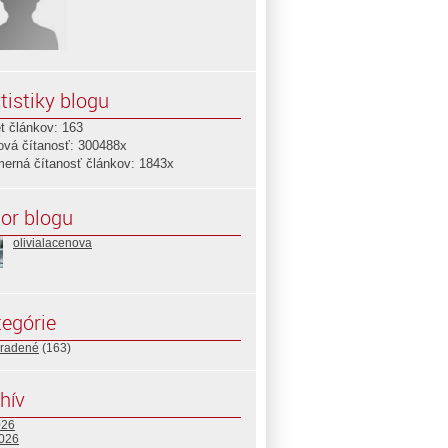
tistiky blogu
t článkov: 163
ová čítanosť: 300488x
merná čítanosť článkov: 1843x
or blogu
olivialacenova
egórie
radené
(163)
hív
026
2026