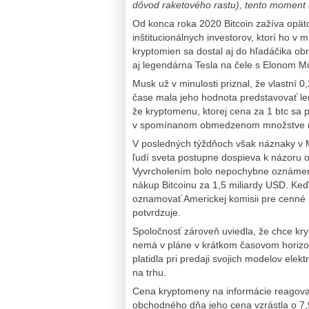
dôvod raketového rastu), tento moment 
Od konca roka 2020 Bitcoin zažíva opät
inštitucionálnych investorov, ktorí ho v 
kryptomien sa dostal aj do hľadáčika obr
aj legendárna Tesla na čele s Elonom 
Musk už v minulosti priznal, že vlastní 
čase mala jeho hodnota predstavovať len
že kryptomenu, ktorej cena za 1 btc sa p
v spomínanom obmedzenom množstve napr
V posledných týždňoch však náznaky v 
ľudí sveta postupne dospieva k názoru o 
Vyvrcholením bolo nepochybne oznámenie 
nákup Bitcoinu za 1,5 miliardy USD. Ke
oznamovať Americkej komisii pre cenné 
potvrdzuje.
Spoločnosť zároveň uviedla, že chce kry
nemá v pláne v krátkom časovom horizont
platidla pri predaji svojich modelov ele
na trhu.
Cena kryptomeny na informácie reagova
obchodného dňa jeho cena vzrástla o 7,9