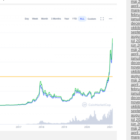
máj 
apríl
mare
febr
janu
dece
októ
sept
augu
júl 2
jún 
máj 
apríl
janu
dece
nove
októ
augu
máj 
apríl
febr
janu
dece
nove
októ
sept
augu
júl 2
jún 
máj 
apríl
mare