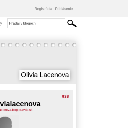
Registrácia
Prihlásenie
y
Olivia Lacenova
RSS
ivialacenova
alacenova.blog.pravda.sk