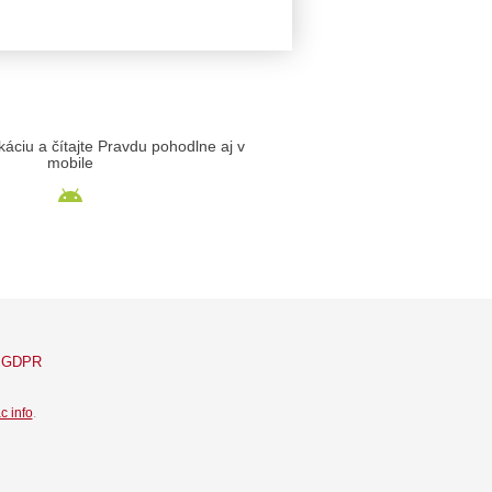
likáciu a čítajte Pravdu pohodlne aj v
mobile
GDPR
c info
.