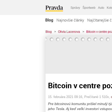
Správy
Športweb
Auto
Kok
Blog
Najnovšie články
Najčítanejšie č
Blog
>
Olivia Lacenova
>
Bitcoin v centre po
Bitcoin v centre po
15. februára 2021 09:16
, Prečítané 1 510x,
Pre bitcoinovú komunitu prišiel minulý 
jeho Tesla. Aj keď veľkí investori vstup