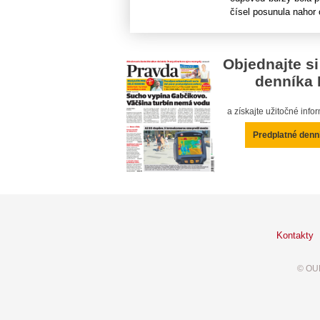
čísel posunula nahor o
Objednajte si
denníka 
a získajte užitočné inf
Predplatné denn
Kontakty
© OUR