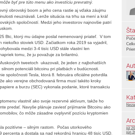
môže byť pre túto menu ako investíciu prevratný.
ovný obrovský boom a jeho cena rastie aj vďaka záujmu
minulosti neuznávali. Lenže situácia na trhu sa mení a kráľ
ovských spoločností. Medzi jeho investorov najnovšie patrí
Muskom.
Šta
0,25 Btc, ktorý mu údajne poslal nemenovaný priateľ. V tom
Poče
 niekoľko stoviek USD. Začiatkom roka 2019 sa vyjadril,
Celk
ohybovala medzi 3-4 tisíc USD stále vlastní len
Prie
iek tomu, že ju považuje za brilantnú.
Muskových tweetoch ukazovali, že jeden z najbohatších
Aut
silnom potenciáli bitcoinu pri platbách v budúcnosti.
spoločnosti Tesla, ktorá 8. februára oficiálne potvrdila
ďže ako verejne obchodovaná firma musí takéto kroky
papiere a burzu (SEC) vykonala podanie, ktoré transakciu
Kat
ptomenu vlastniť ako svoje rezervné aktívum, takže ho
Neza
e predať. Navyše plánuje zaviesť prijímanie Bitcoinu ako
ktromobilov, čo môže zásadne ovplyvniť pozíciu kryptomien
Arc
la pozitívne – silným rastom. Počas utorkového
júl 2
jún 
 percenta a dostala sa nad rekordnú hranicu 48 tisíc USD.