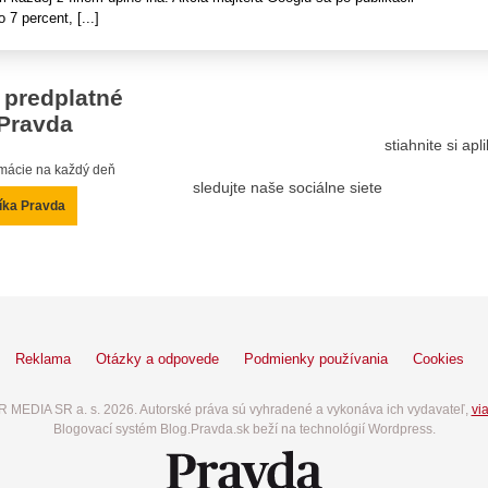
 7 percent, [...]
 predplatné
Pravda
stiahnite si ap
ormácie na každý deň
sledujte naše sociálne siete
íka Pravda
Reklama
Otázky a odpovede
Podmienky používania
Cookies
 MEDIA SR a. s. 2026. Autorské práva sú vyhradené a vykonáva ich vydavateľ,
via
Blogovací systém Blog.Pravda.sk beží na technológií Wordpress.