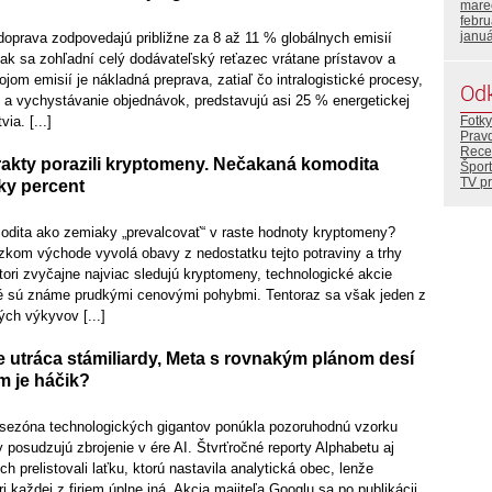
mare
febr
janu
doprava zodpovedajú približne za 8 až 11 % globálnych emisií
ak sa zohľadní celý dodávateľský reťazec vrátane prístavov a
jom emisií je nákladná preprava, zatiaľ čo intralogistické procesy,
Od
e a vychystávanie objednávok, predstavujú asi 25 % energetickej
ia. [...]
Fotky
Prav
Rece
akty porazili kryptomeny. Nečakaná komodita
Šport
TV p
ky percent
dita ako zemiaky „prevalcovať“ v raste hodnoty kryptomeny?
ízkom východe vyvolá obavy z nedostatku tejto potraviny a trhy
tori zvyčajne najviac sledujú kryptomeny, technologické akcie
oré sú známe prudkými cenovými pohybmi. Tentoraz sa však jeden z
ých výkyvov [...]
 utráca stámiliardy, Meta s rovnakým plánom desí
om je háčik?
sezóna technologických gigantov ponúkla pozoruhodnú vzorku
y posudzujú zbrojenie v ére AI. Štvrťročné reporty Alphabetu aj
h prelistovali laťku, ktorú nastavila analytická obec, lenže
i každej z firiem úplne iná. Akcia majiteľa Googlu sa po publikácii