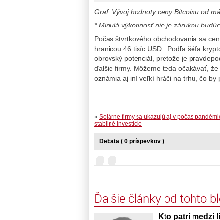
Graf: Vývoj hodnoty ceny Bitcoinu od m
* Minulá výkonnosť nie je zárukou budúc
Počas štvrtkového obchodovania sa cen
hranicou 46 tisíc USD. Podľa šéfa krypt
obrovský potenciál, pretože je pravdepo
ďalšie firmy. Môžeme teda očakávať, že 
oznámia aj iní veľkí hráči na trhu, čo b
«
Solárne firmy sa ukazujú aj v počas pandémi
stabilné investície
Debata ( 0 príspevkov )
Ďalšie články od tohto b
Kto patrí medzi l