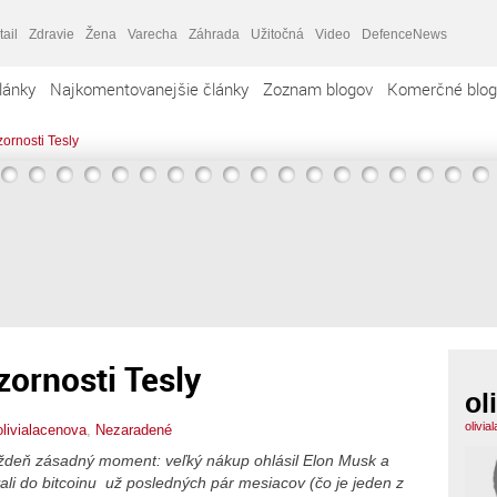
tail
Zdravie
Žena
Varecha
Záhrada
Užitočná
Video
DefenceNews
lánky
Najkomentovanejšie články
Zoznam blogov
Komerčné blog
zornosti Tesly
zornosti Tesly
ol
olivi
olivialacenova
,
Nezaradené
týždeň zásadný moment: veľký nákup ohlásil Elon Musk a
ovali do bitcoinu už posledných pár mesiacov (čo je jeden z