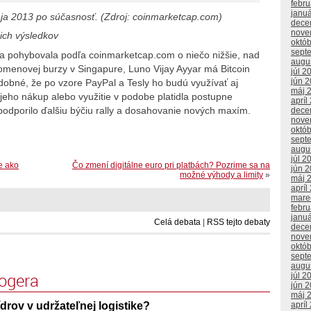
febr
janu
ája 2013 po súčasnosť. (Zdroj: coinmarketcap.com)
dece
nove
ich výsledkov
októ
sept
a pohybovala podľa coinmarketcap.com o niečo nižšie, nad
augu
omenovej burzy v Singapure, Luno Vijay Ayyar má Bitcoin
júl 2
jún 
dobné, že po vzore PayPal a Tesly ho budú využívať aj
máj 
jeho nákup alebo využitie v podobe platidla postupne
apríl
y podporilo ďalšiu býčiu rally a dosahovanie nových maxím.
dece
nove
októ
sept
augu
júl 2
e ako
Čo zmení digitálne euro pri platbách? Pozrime sa na
jún 
možné výhody a limity
»
máj 
apríl
mare
febr
janu
Celá debata
|
RSS tejto debaty
dece
nove
októ
sept
augu
logera
júl 2
jún 
máj 
ídrov v udržateľnej logistike?
apríl