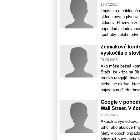
17.07.2026
Logistika a nákladná 
skleníkových plynov, 
skladov. Hlavným zdro
napríklad skladovani
spotreby celého odvetv
Zemiakové kontr
vyskočila o stov
01.06.2026
Ako môže bežná komo
Stačí, že kríza na Bl
prudko reagujú. Inves
alebo iné aktíva, kt
najvýraznejších trhov
Google v pohode
Wall Street. V č
19.05.2026
Aktuálna výsledková 
toho, ako akciové trh
Mety v oboch prípadoc
odpoveď burzy bola pr