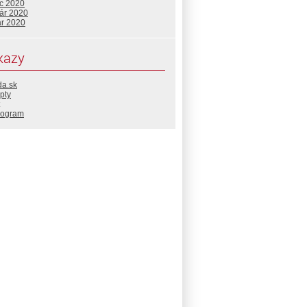
c 2020
uár 2020
ár 2020
kazy
da.sk
pty
rogram