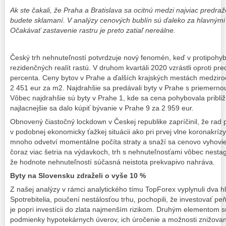
Ak ste čakali, že Praha a Bratislava sa ocitnú medzi najviac predr
budete sklamaní. V analýzy cenových bublín sú ďaleko za hlavnými
Očakávať zastavenie rastru je preto zatiaľ nereálne.
Český trh nehnuteľností potvrdzuje nový fenomén, keď v protipohy
rezidenčných realít rastú. V druhom kvartáli 2020 vzrástli oproti 
percenta. Ceny bytov v Prahe a ďalších krajských mestách medziroč
2 451 eur za m2. Najdrahšie sa predávali byty v Prahe s priemern
Vôbec najdrahšie sú byty v Prahe 1, kde sa cena pohybovala pribl
najlacnejšie sa dalo kúpiť bývanie v Prahe 9 za 2 959 eur.
Obnovený čiastočný lockdown v Českej republike zapríčinil, že rad p
v podobnej ekonomicky ťažkej situácii ako pri prvej vlne koronakrízy 
mnoho odvetví momentálne počíta straty a snaží sa cenovo vyhovieť
čoraz viac šetria na výdavkoch, trh s nehnuteľnosťami vôbec nest
že hodnote nehnuteľností súčasná neistota prekvapivo nahráva.
Byty na Slovensku zdraželi o vyše 10 %
Z našej analýzy v rámci analytického tímu TopForex vyplynuli dva hl
Spotrebitelia, poučení nestálosťou trhu, pochopili, že investovať 
je popri investícii do zlata najmenším rizikom. Druhým elementom
podmienky hypotekárnych úverov, ich úročenie a možnosti znižovan