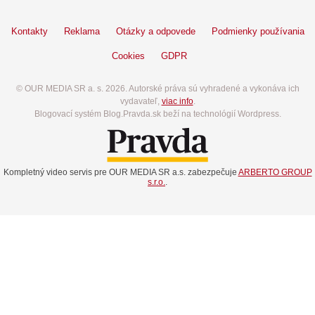
Kontakty
Reklama
Otázky a odpovede
Podmienky používania
Cookies
GDPR
© OUR MEDIA SR a. s. 2026. Autorské práva sú vyhradené a vykonáva ich
vydavateľ,
viac info
.
Blogovací systém Blog.Pravda.sk beží na technológií Wordpress.
Kompletný video servis pre OUR MEDIA SR a.s. zabezpečuje
ARBERTO GROUP
s.r.o.
.