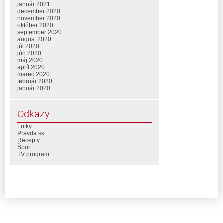
január 2021
december 2020
november 2020
október 2020
september 2020
august 2020
júl 2020
jún 2020
máj 2020
apríl 2020
marec 2020
február 2020
január 2020
Odkazy
Fotky
Pravda.sk
Recepty
Šport
TV program