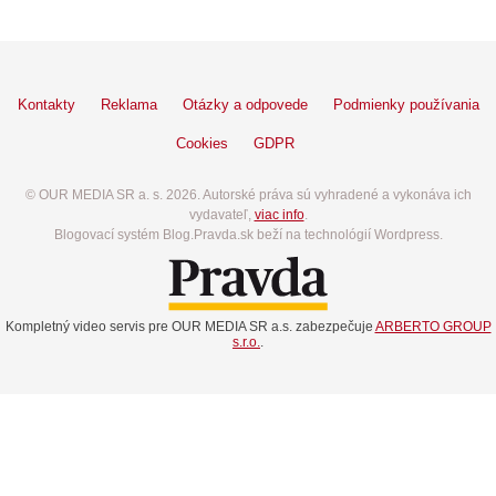
Kontakty
Reklama
Otázky a odpovede
Podmienky používania
Cookies
GDPR
© OUR MEDIA SR a. s. 2026. Autorské práva sú vyhradené a vykonáva ich
vydavateľ,
viac info
.
Blogovací systém Blog.Pravda.sk beží na technológií Wordpress.
Kompletný video servis pre OUR MEDIA SR a.s. zabezpečuje
ARBERTO GROUP
s.r.o.
.