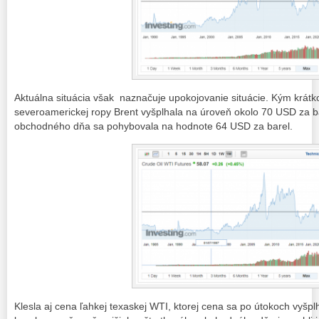
Aktuálna situácia však naznačuje upokojovanie situácie. Kým krát
severoamerickej ropy Brent vyšplhala na úroveň okolo 70 USD za b
obchodného dňa sa pohybovala na hodnote 64 USD za barel.
Klesla aj cena ľahkej texaskej WTI, ktorej cena sa po útokoch vyš