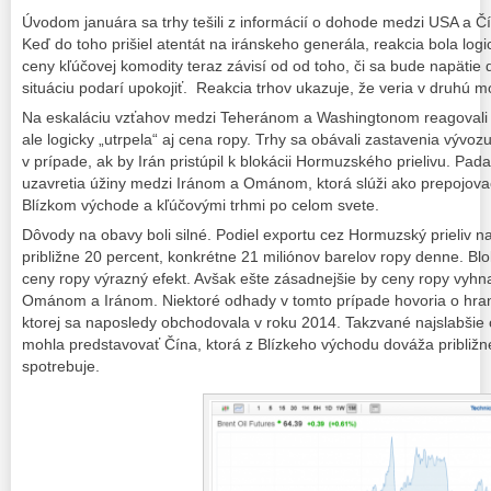
Úvodom januára sa trhy tešili z informácií o dohode medzi USA a Čí
Keď do toho prišiel atentát na iránskeho generála, reakcia bola logi
ceny kľúčovej komodity teraz závisí od od toho, či sa bude napätie 
situáciu podarí upokojiť. Reakcia trhov ukazuje, že veria v druhú m
Na eskaláciu vzťahov medzi Teheránom a Washingtonom reagovali n
ale logicky „utrpela“ aj cena ropy. Trhy sa obávali zastavenia vývoz
v prípade, ak by Irán pristúpil k blokácii Hormuzského prielivu. Pada
uzavretia úžiny medzi Iránom a Ománom, ktorá slúži ako prepojova
Blízkom východe a kľúčovými trhmi po celom svete.
Dôvody na obavy boli silné. Podiel exportu cez Hormuzský prieliv na
približne 20 percent, konkrétne 21 miliónov barelov ropy denne. Blo
ceny ropy výrazný efekt. Avšak ešte zásadnejšie by ceny ropy vyhn
Ománom a Iránom. Niektoré odhady v tomto prípade hovoria o hrani
ktorej sa naposledy obchodovala v roku 2014. Takzvané najslabšie
mohla predstavovať Čína, ktorá z Blízkeho východu dováža približne
spotrebuje.