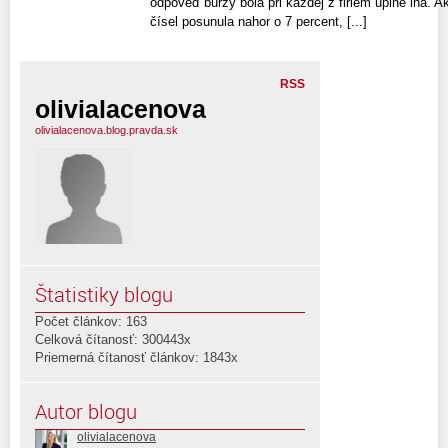
odpoveď burzy bola pri každej z firiem úplne iná. A
čísel posunula nahor o 7 percent, [...]
RSS
olivialacenova
olivialacenova.blog.pravda.sk
Štatistiky blogu
Počet článkov: 163
Celková čítanosť: 300443x
Priemerná čítanosť článkov: 1843x
Autor blogu
olivialacenova