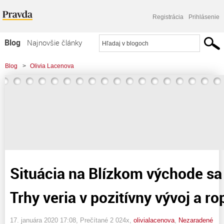
Registrácia
Prihlásenie
Blog
Najnovšie články
Najčítanejšie články
Blog
>
Olivia Lacenova
Najkomentovanejšie články
>
Situácia na Blízkom východe sa upokojuje. Trhy veria v pozitívny vývoj a ropa
Zoznam blogov
klesá
Komerčné blogy
Situácia na Blízkom východe sa
Trhy veria v pozitívny vývoj a ro
17. januára 2020 17:08
, Prečítané 2 024x,
olivialacenova
,
Nezaradené