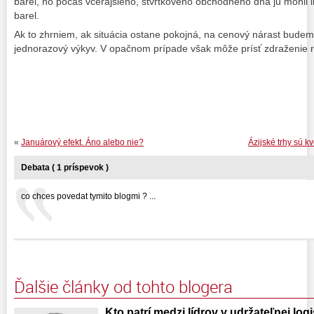
barel, no počas včerajšieho, štvrtkového obchodného dňa ju mohli 
barel.
Ak to zhrniem, ak situácia ostane pokojná, na cenový nárast bude
jednorazový výkyv. V opačnom prípade však môže prísť zdraženie ro
«
Januárový efekt. Áno alebo nie?
Ázijské trhy sú 
Debata ( 1 príspevok )
co chces povedat tymito blogmi ? ...
Ďalšie články od tohto blogera
Kto patrí medzi lídrov v udržateľnej log