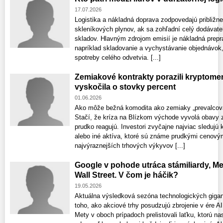
17.07.2026
Logistika a nákladná doprava zodpovedajú približn
skleníkových plynov, ak sa zohľadní celý dodávate
skladov. Hlavným zdrojom emisií je nákladná preprav
napríklad skladovanie a vychystávanie objednávok,
spotreby celého odvetvia. [...]
Zemiakové kontrakty porazili kryptom
vyskočila o stovky percent
01.06.2026
Ako môže bežná komodita ako zemiaky „prevalcova
Stačí, že kríza na Blízkom východe vyvolá obavy z 
prudko reagujú. Investori zvyčajne najviac sledujú
alebo iné aktíva, ktoré sú známe prudkými cenový
najvýraznejších trhových výkyvov [...]
Google v pohode utráca stámiliardy, M
Wall Street. V čom je háčik?
19.05.2026
Aktuálna výsledková sezóna technologických giga
toho, ako akciové trhy posudzujú zbrojenie v ére AI
Mety v oboch prípadoch prelistovali laťku, ktorú na