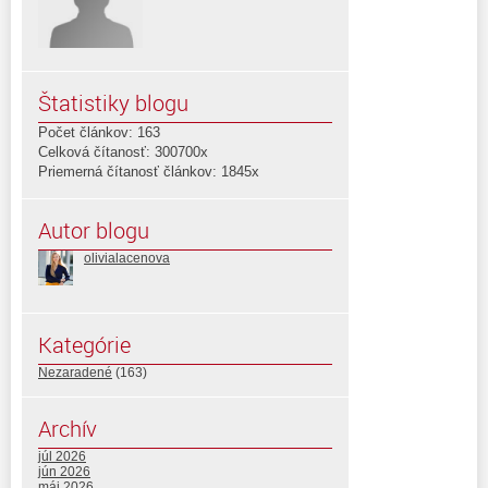
Štatistiky blogu
Počet článkov: 163
Celková čítanosť: 300700x
Priemerná čítanosť článkov: 1845x
Autor blogu
olivialacenova
Kategórie
Nezaradené
(163)
Archív
júl 2026
jún 2026
máj 2026