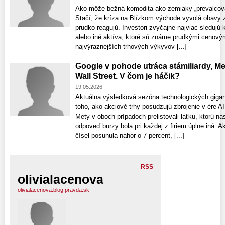
Ako môže bežná komodita ako zemiaky „prevalcova
Stačí, že kríza na Blízkom východe vyvolá obavy z 
prudko reagujú. Investori zvyčajne najviac sledujú
alebo iné aktíva, ktoré sú známe prudkými cenový
najvýraznejších trhových výkyvov [...]
Google v pohode utráca stámiliardy, M
Wall Street. V čom je háčik?
19.05.2026
Aktuálna výsledková sezóna technologických giga
toho, ako akciové trhy posudzujú zbrojenie v ére AI
Mety v oboch prípadoch prelistovali laťku, ktorú na
odpoveď burzy bola pri každej z firiem úplne iná. A
čísel posunula nahor o 7 percent, [...]
RSS
olivialacenova
olivialacenova.blog.pravda.sk