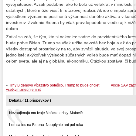
vývoj situácie. Avšak podobne, ako to bolo už veľakrát v minulosti, i
ostatných, ktoré môže viesť k reťazovej reakcii. Ak ide o impulz s
výsledkom významne posilnená výkonnosť daného aktíva a v koneč
investorov. Zvolenie Bidena by však pravdepodobne viedlo aj k niž
dolára.
Zatiaľ sa zdá, že tým, kto si nakoniec sadne do prezidentského kre
bude práve Biden. Trump sa však určite nevzdá bez boja a až do po
všetky dostupné prostriedky na to, aby zvrátil situáciu vo svoj pro
jedno isté: akýkoľvek výsledok súčasných volieb bude mať dopad nie
celom svete, ale aj na globálnu ekonomiku. Otázkou zostáva, či bu
«
Trhy Bidenovo víťazstvo potešilo, Trump to bude chcieť
Akcie SAP zaz
všetkým znepríjemniť
Debata ( 11 príspevkov )
Nezaujímajú ma tvoje štbácke drísty. Matovič... ...
Len sa tes na Bidena. Neuplynie ani pol roka ...