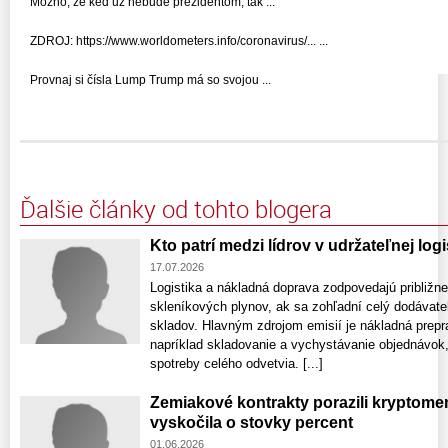
Možno, že keď už nebude prezidentom, tak ...
ZDROJ: https://www.worldometers.info/coronavirus/... ...
Provnaj si čísla Lump Trump má so svojou ...
Ďalšie články od tohto blogera
Kto patrí medzi lídrov v udržateľnej log
17.07.2026
Logistika a nákladná doprava zodpovedajú približn
skleníkových plynov, ak sa zohľadní celý dodávate
skladov. Hlavným zdrojom emisií je nákladná preprav
napríklad skladovanie a vychystávanie objednávok,
spotreby celého odvetvia. [...]
Zemiakové kontrakty porazili kryptom
vyskočila o stovky percent
01.06.2026