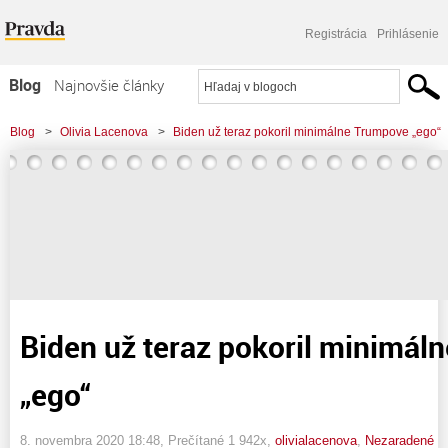
Registrácia
Prihlásenie
Blog
Najnovšie články
Najčítanejšie články
Blog
>
Olivia Lacenova
>
Biden už teraz pokoril minimálne Trumpove „ego“
Najkomentovanejšie články
Zoznam blogov
Komerčné blogy
Biden už teraz pokoril minimál
„ego“
8. novembra 2020 18:48
, Prečítané 1 942x,
olivialacenova
,
Nezaradené