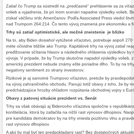
Zatiaľ čo Trump sa sústredil na „predčasné“ prehlásenie sa za víť
volieb a vyjadrenia, že pri inom scenári napadne výsledky volieb, B
získať väčšinu sŕdc Američanov. Podľa Associated Press viedol štvr
nad Trumpom 264:214. Čo tento vývoj znamená pre ekonomiku a fi
Trhy sú zatiaľ optimistické, ale možné zneistenie je blízko
Na to, aby Biden dosiahol vytúžené víťazstvo, potrebuje aspoň 270 vo
méte očividne bližšie ako Trump. Kapitálové trhy na vývoj zatiaľ rea
predlžovanie sčítania hlasov a následného ohlásenia výsledkov by
vývoja. V prípade, že by Trump skutočne napadol výsledky volieb, 
americký prezident nebude známy ešte poriadne dlho. To by na trhy 
negatívny sentiment zo strany investorov.
Rizikové je aj samotné Trumpovo víťazstvo, pretože by pravdepodo
na vývoj zahraničného obchodu. Panujú totiž obavy z toho, že by mo
predchádzajúce hrozby ohľadom rozpútania obchodnej vojny s Eur
Obavy z patovej situácie prezident vs. Senát
Trhy sa však obávajú aj Bidenovho víťazstva spoločne s republiká
konštelácia, ktorá by zatlačila na nižší rast výnosov dlhopisov. Na
pre kandidáta demokratov by na trhy vniesla pozitívnu vlnu a pra
rast výnosov dlhopisov.
A aký by mal byť ten predpokladaný rast? Bez dostatočných aktuál