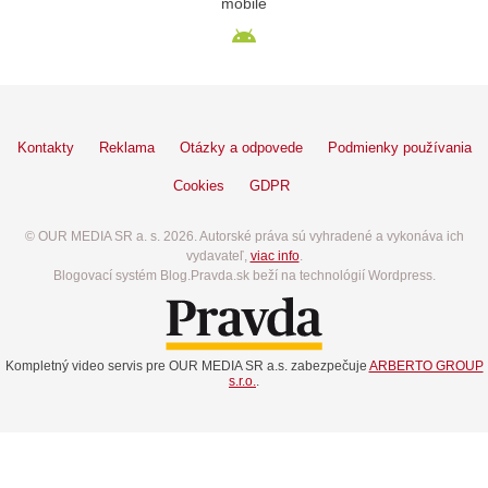
mobile
Kontakty
Reklama
Otázky a odpovede
Podmienky používania
Cookies
GDPR
© OUR MEDIA SR a. s. 2026. Autorské práva sú vyhradené a vykonáva ich
vydavateľ,
viac info
.
Blogovací systém Blog.Pravda.sk beží na technológií Wordpress.
Kompletný video servis pre OUR MEDIA SR a.s. zabezpečuje
ARBERTO GROUP
s.r.o.
.