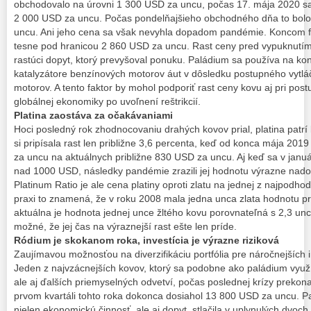
obchodovalo na úrovni 1 300 USD za uncu, počas 17. mája 2020 s
2 000 USD za uncu. Počas pondelňajšieho obchodného dňa to bol
uncu. Ani jeho cena sa však nevyhla dopadom pandémie. Koncom f
tesne pod hranicou 2 860 USD za uncu. Rast ceny pred vypuknutím
rastúci dopyt, ktorý prevyšoval ponuku. Paládium sa používa na kon
katalyzátore benzínových motorov áut v dôsledku postupného vytlá
motorov. A tento faktor by mohol podporiť rast ceny kovu aj pri po
globálnej ekonomiky po uvoľnení reštrikcií.
Platina zaostáva za očakávaniami
Hoci posledný rok zhodnocovaniu drahých kovov prial, platina patr
si pripísala rast len ​​približne 3,6 percenta, keď od konca mája 201
za uncu na aktuálnych približne 830 USD za uncu. Aj keď sa v janu
nad 1000 USD, následky pandémie zrazili jej hodnotu výrazne nado
Platinum Ratio je ale cena platiny oproti zlatu na jednej z najpodhod
praxi to znamená, že v roku 2008 mala jedna unca zlata hodnotu pri
aktuálna je hodnota jednej unce žltého kovu porovnateľná s 2,3 unca
možné, že jej čas na výraznejší rast ešte len príde.
Ródium je skokanom roka, investícia je výrazne riziková
Zaujímavou možnosťou na diverzifikáciu portfólia pre náročnejších 
Jeden z najvzácnejších kovov, ktorý sa podobne ako paládium využ
ale aj ďalších priemyselných odvetví, počas poslednej krízy prekona
prvom kvartáli tohto roka dokonca dosiahol 13 800 USD za uncu. P
nielen ekonomickú činnosť, ale aj dopyt, stlačila v uplynulých dvo