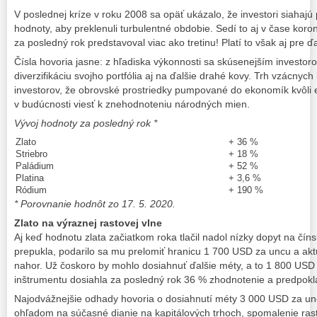
V poslednej kríze v roku 2008 sa opäť ukázalo, že investori siahajú
hodnoty, aby preklenuli turbulentné obdobie. Sedí to aj v čase koron
za posledný rok predstavoval viac ako tretinu! Platí to však aj pre 
Čísla hovoria jasne: z hľadiska výkonnosti sa skúsenejším investorom
diverzifikáciu svojho portfólia aj na ďalšie drahé kovy. Trh vzácny
investorov, že obrovské prostriedky pumpované do ekonomík kvôli
v budúcnosti viesť k znehodnoteniu národných mien.
Vývoj hodnoty za posledný rok *
Zlato
+ 36 %
Striebro
+ 18 %
Paládium
+ 52 %
Platina
+ 3,6 %
Ródium
+ 190 %
*
Porovnanie hodnôt zo 17. 5. 2020.
Zlato na výraznej rastovej vlne
Aj keď hodnotu zlata začiatkom roka tlačil nadol nízky dopyt na čí
prepukla, podarilo sa mu prelomiť hranicu 1 700 USD za uncu a 
nahor. Už čoskoro by mohlo dosiahnuť ďalšie méty, a to 1 800 USD
inštrumentu dosiahla za posledný rok 36 % zhodnotenie a predpokla
Najodvážnejšie odhady hovoria o dosiahnutí méty 3 000 USD za un
ohľadom na súčasné dianie na kapitálových trhoch, spomalenie ras