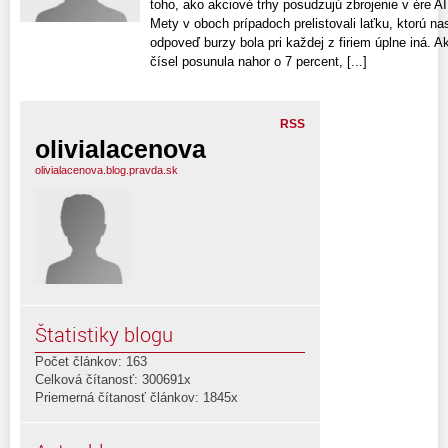
toho, ako akciové trhy posudzujú zbrojenie v ére AI
Mety v oboch prípadoch prelistovali laťku, ktorú na
odpoveď burzy bola pri každej z firiem úplne iná. A
čísel posunula nahor o 7 percent, [...]
RSS
olivialacenova
olivialacenova.blog.pravda.sk
Štatistiky blogu
Počet článkov: 163
Celková čítanosť: 300691x
Priemerná čítanosť článkov: 1845x