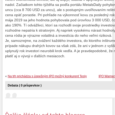
nadol. Začiatkom tohto týždňa sa podľa portálu MetalsDaily pohybo
uncu (cca 8 700 USD za uncu), ale s postupným uvoľňovaním reštri
cena opäť porastie. Pri pohľade na výkonnosť kovu za posledný ro
mája 2019 sa jeho hodnota pohybovala pod úrovňou 3 000 USD, č
ako 190%. Tí odvážlivci, ktorí sa rozhodli svoje prostriedky investov
rozhodne nepatria k stratovým. Aj napriek vysokému nárast hodnoty
cena ródia je výrazne volatilná a investícia do neho veľmi riziková.
Je, samozrejme, na zvážení každého investora, do ktorého inštrume
prípade nákupu drahých kovov sa však zdá, že ani v jednom z vyš
uplynulý rok investori neurobili krok vedľa. A je pravdepodobné, ž
platiť aj o vývoji v ďalších mesiacoch.
«
Na trh prichádza s úspešným IPO možný konkurent Tesly
IPO Warner 
Debata ( 0 príspevkov )