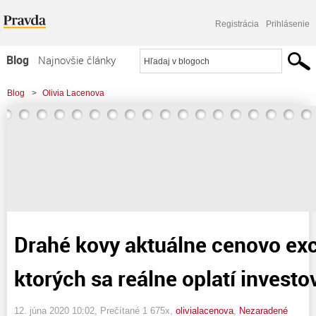
Registrácia
Prihlásenie
Blog
Najnovšie články
Najčítanejšie články
Blog
>
Olivia Lacenova
Najkomentovanejšie články
>
Drahé kovy aktuálne cenovo excelujú. Do ktorých sa reálne oplatí investovať?
Zoznam blogov
Komerčné blogy
Drahé kovy aktuálne cenovo exc
ktorých sa reálne oplatí investo
12. júna 2020 10:02
, Prečítané 1 675x,
olivialacenova
,
Nezaradené