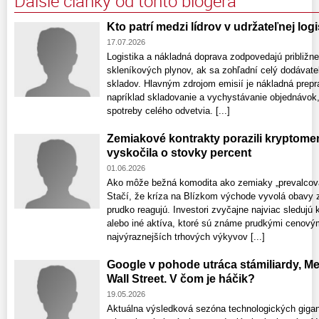
Ďalšie články od tohto blogera
Kto patrí medzi lídrov v udržateľnej log
17.07.2026
Logistika a nákladná doprava zodpovedajú približn
skleníkových plynov, ak sa zohľadní celý dodávate
skladov. Hlavným zdrojom emisií je nákladná preprav
napríklad skladovanie a vychystávanie objednávok,
spotreby celého odvetvia. [...]
Zemiakové kontrakty porazili kryptom
vyskočila o stovky percent
01.06.2026
Ako môže bežná komodita ako zemiaky „prevalcova
Stačí, že kríza na Blízkom východe vyvolá obavy z 
prudko reagujú. Investori zvyčajne najviac sledujú
alebo iné aktíva, ktoré sú známe prudkými cenový
najvýraznejších trhových výkyvov [...]
Google v pohode utráca stámiliardy, M
Wall Street. V čom je háčik?
19.05.2026
Aktuálna výsledková sezóna technologických giga