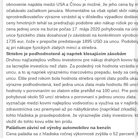
obnovenie napätia medzi USA a Čínou je možné, že jeho cena by moh
očakávalo začiatkom januára. Momentálne sa však oplatí skôr náku
sprostredkovateľov výrazne vzrástol aj v dôsledku výpadkov dod
ceny hmotných tehál sa predražujú podobne ako nákup rúšok po vy
cena jednej unce na burze počas 17. mája 2020 pohybovala na úro
unce fyzického zlata dosahoval (v závislosti na konkrétnom výrobco
1735 eur, čože v prepočte predstavuje 1895 USD za uncu. Podobn
aj pri nákupe fyzických zlatých mincí a striebra.
Striebro je podhodnotené aj napriek klesajúcim zásobám
Druhou najčastejšou voľbou investorov pre nákup drahých kovov bý
za lacnejšie investíciu než zlato. Za posledný rok hodnota vzrástl
uncu, a to aj napriek výraznému marcovému prepadu, kedy sa ceny
uncu. Ešte pred rokom bola hodnota striebra oproti zlatu podľa ukaz
výrazne podhodnotená, keď jedna unca zlata mala hodnotu 86 uncí 
hodnoty v porovnaním so zlatom ešte prehĺbil na 100 uncí. Pre poro
pohyboval okolo 50 uncí striebra v porovnaní s jednou uncou zlata.
vyznačuje medzi kovmi najlepšou vodivosťou a využíva sa v najširš
zdravotníctva cez priemysel až po nábytkárstvo (napríklad zrkadlá)
tohto hľadiska je pravdepodobné, že výraznejšie zisky investorov, kt
vložiť do tohto kovu ešte len prídu.
Paládium závisí od výroby automobilov na benzín
Cena paládia sa z hľadiska ročnej výkonnosti zvýšila o 52 percent.