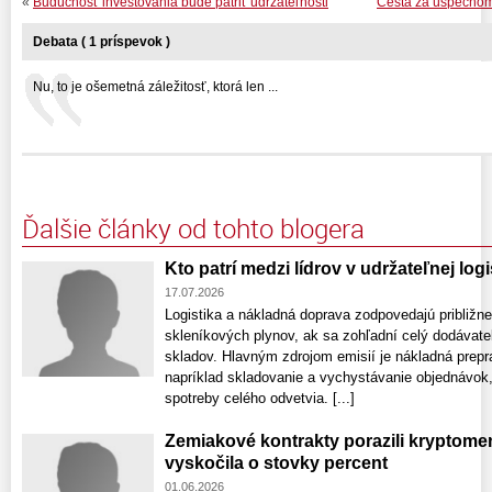
«
Budúcnosť investovania bude patriť udržateľnosti
Cesta za úspechom 
Debata ( 1 príspevok )
Nu, to je ošemetná záležitosť, ktorá len ...
Ďalšie články od tohto blogera
Kto patrí medzi lídrov v udržateľnej log
17.07.2026
Logistika a nákladná doprava zodpovedajú približn
skleníkových plynov, ak sa zohľadní celý dodávate
skladov. Hlavným zdrojom emisií je nákladná preprav
napríklad skladovanie a vychystávanie objednávok,
spotreby celého odvetvia. [...]
Zemiakové kontrakty porazili kryptom
vyskočila o stovky percent
01.06.2026