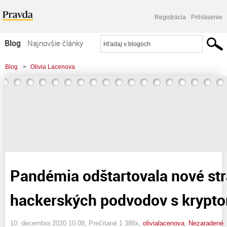
Registrácia
Prihlásenie
Blog
Najnovšie články
Najčítanejšie články
Blog
>
Olivia Lacenova
Najkomentovanejšie články
>
Pandémia odštartovala nové stratégie hackerských podvodov s
Zoznam blogov
kryptomenanami
Komerčné blogy
Pandémia odštartovala nové str
hackerských podvodov s kryp
10. decembra 2020 10:08
, Prečítané 1 398x,
olivialacenova
,
Nezaradené