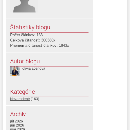
Štatistiky blogu
Počet článkov: 163
Celková čítanosť: 300386x
Priemerná čítanosť článkov: 1843x
Autor blogu
olivialacenova
Kategórie
Nezaradené
(163)
Archív
júl 2026
jún 2026
máj 2026