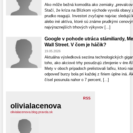
Ako môže bežná komodita ako zemiaky „prevalcova
Stačí, že kríza na Blízkom východe vyvolá obavy z 
prudko reagujú. Investori zvyčajne najviac sledujú
alebo iné aktíva, ktoré sú známe prudkými cenový
najvýraznejších trhových výkyvov [...]
Google v pohode utráca stámiliardy, M
Wall Street. V čom je háčik?
19.05.2026
Aktuálna výsledková sezóna technologických giga
toho, ako akciové trhy posudzujú zbrojenie v ére AI
Mety v oboch prípadoch prelistovali laťku, ktorú na
odpoveď burzy bola pri každej z firiem úplne iná. A
čísel posunula nahor o 7 percent, [...]
RSS
olivialacenova
olivialacenova.blog.pravda.sk