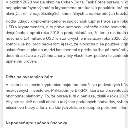
V októbri 2020 vydala skupina Cyber-Digital Task Force správu, v k
nepopierateľným výhodám kryptomena pre ľudskú populáciu hrá ten
hlavných rolí v najdôležitejších kriminálnych a nadnárodných hrozb
Podľa údajov krypto-inteligenčnej spoločnosti CipherTrace sa v roku 
USD v kryptomenách, a to práve pomocou krádeže alebo podvodu. Pr
dvojnásobok oproti roku 2018 a predpokladá sa, že tento rok budú čí
hovoria o 1,4 miliarde USD len za prvých 5 mesiacov roka 2020.
komplikuje boj proti hackerom aj fakt, že blockchain sa používa v
uskutočnenie platieb medzi kontinentmi v priebehu iba pár sekúnd.
decentralizáciu a zvýšenie anonymity vlastníkov, posúva to zjednod
úplne inú úroveň.
Držte sa overených búrz
V histórii existencie kryptomien nájdeme množstvo podvodných búrz,
neskúsených investorov. Príkladom je BitKRX, ktorá sa prezentoval
obchodnej platformy. To, že obrala ľudí o peniaze, zistili v roku 201
Aby ste sa tiež nestali obeťou takýchto podobných podvodov, vyber
bitcoinové burzy a fóra, na ktorých získate dostupné potrebné info
Nepodceňujte spôsob úschovy