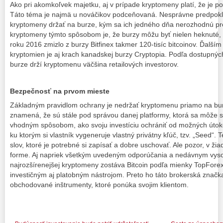
Ako pri akomkoľvek majetku, aj v prípade kryptomeny platí, že je potr
Táto téma je najmä u nováčikov podceňovaná. Nesprávne predpokl
kryptomeny držať na burze, kým sa ich jedného dňa nerozhodnú p
kryptomeny týmto spôsobom je, že burzy môžu byť nielen heknuté, 
roku 2016 zmizlo z burzy Bitfinex takmer 120-tisíc bitcoinov. Ďalší
kryptomien je aj krach kanadskej burzy Cryptopia. Podľa dostupnýc
burze drží kryptomenu väčšina retailových investorov.
Bezpečnosť na prvom mieste
Základným pravidlom ochrany je nedržať kryptomenu priamo na burz
znamená, že sú stále pod správou danej platformy, ktorá sa môže 
vhodným spôsobom, ako svoju investíciu ochrániť od možných útok
ku ktorým si vlastník vygeneruje vlastný privátny kľúč, tzv. „Seed“.
slov, ktoré je potrebné si zapísať a dobre uschovať. Ale pozor, v žia
forme. Aj napriek všetkým uvedeným odporúčania a nedávnym vyso
najrozšírenejšej kryptomeny zostáva Bitcoin podľa mienky TopFore
investičným aj platobným nástrojom. Preto ho táto brokerská znač
obchodované inštrumenty, ktoré ponúka svojim klientom.