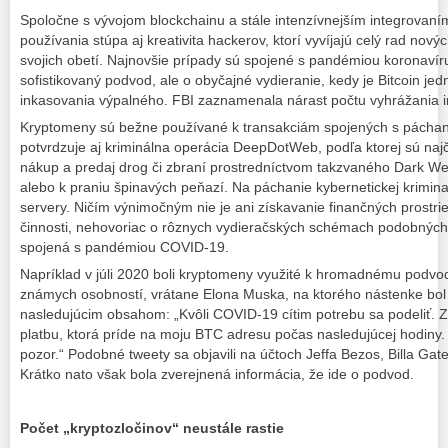
Spoločne s vývojom blockchainu a stále intenzívnejším integrovan
používania stúpa aj kreativita hackerov, ktorí vyvíjajú celý rad nov
svojich obetí. Najnovšie prípady sú spojené s pandémiou koronavír
sofistikovaný podvod, ale o obyčajné vydieranie, kedy je Bitcoin j
inkasovania výpalného. FBI zaznamenala nárast počtu vyhrážania in
Kryptomeny sú bežne používané k transakciám spojených s páchaní
potvrdzuje aj kriminálna operácia DeepDotWeb, podľa ktorej sú naj
nákup a predaj drog či zbraní prostredníctvom takzvaného Dark Web
alebo k praniu špinavých peňazí. Na páchanie kybernetickej kriminali
servery. Ničím výnimočným nie je ani získavanie finančných prostrie
činnosti, nehovoriac o rôznych vydieračských schémach podobných a
spojená s pandémiou COVID-19.
Napríklad v júli 2020 boli kryptomeny využité k hromadnému podvo
známych osobností, vrátane Elona Muska, na ktorého nástenke bol
nasledujúcim obsahom: „Kvôli COVID-19 cítim potrebu sa podeliť.
platbu, ktorá príde na moju BTC adresu počas nasledujúcej hodiny. 
pozor.“ Podobné tweety sa objavili na účtoch Jeffa Bezos, Billa Gat
Krátko nato však bola zverejnená informácia, že ide o podvod.
Počet „kryptozločinov“ neustále rastie