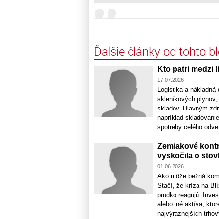
Ďalšie články od tohto b
Kto patrí medzi l
17.07.2026
Logistika a nákladná 
skleníkových plynov, 
skladov. Hlavným zdro
napríklad skladovani
spotreby celého odvetv
Zemiakové kontr
vyskočila o stov
01.06.2026
Ako môže bežná komo
Stačí, že kríza na Bl
prudko reagujú. Inves
alebo iné aktíva, kt
najvýraznejších trhov