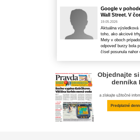
Google v pohode
Wall Street. V č
19.05.2026
Aktuálna výsledková 
toho, ako akciové trh
Mety v oboch prípadoc
odpoveď burzy bola pr
čísel posunula nahor o
Objednajte si
denníka 
a získajte užitočné inf
Predplatné denn