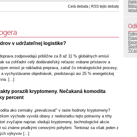
mare
febr
Celá debata
|
RSS tejto debaty
janu
Od
logera
Fotky
Prav
Rece
ídrov v udržateľnej logistike?
Šport
TV p
doprava zodpovedajú približne za 8 až 11 % globálnych emisií
ak sa zohľadní celý dodávateľský reťazec vrátane prístavov a
jom emisií je nákladná preprava, zatiaľ čo intralogistické procesy,
e a vychystávanie objednávok, predstavujú asi 25 % energetickej
ia. [...]
akty porazili kryptomeny. Nečakaná komodita
ky percent
dita ako zemiaky „prevalcovať“ v raste hodnoty kryptomeny?
ízkom východe vyvolá obavy z nedostatku tejto potraviny a trhy
tori zvyčajne najviac sledujú kryptomeny, technologické akcie
oré sú známe prudkými cenovými pohybmi. Tentoraz sa však jeden z
ých výkyvov [...]