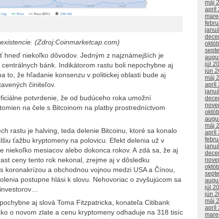
máj 
apríl
mare
febr
janu
dece
 existencie. (Zdroj:Coinmarketcap.com)
októ
sept
 hneď niekoľko dôvodov. Jedným z najznámejších je
augu
júl 2
 centrálnych bánk. Indikátorom rastu boli nepochybne aj
jún 
a to, že hľadanie konsenzu v politickej oblasti bude aj
máj 
avených činiteľov.
apríl
janu
ficiálne potvrdenie, že od budúceho roka umožní
dece
nove
tomien na čele s Bitcoinom na platby prostredníctvom
októ
augu
máj 
h rastu je halving, teda delenie Bitcoinu, ktoré sa konalo
apríl
febr
lšiu ťažbu kryptomeny na polovicu. Efekt delenia už v
janu
te niekoľko mesiacov alebo dokonca rokov. A zdá sa, že aj
dece
ast ceny tento rok nekonal, zrejme aj v dôsledku
nove
októ
m s koronakrízou a obchodnou vojnou medzi USA a Čínou,
sept
olenia postupne hlási k slovu. Nehovoriac o zvyšujúcom sa
augu
júl 2
 investorov…
jún 
máj 
epochybne aj slová Toma Fitzpatricka, konateľa Citibank
apríl
 ako o novom zlate a cenu kryptomeny odhaduje na 318 tisíc
mare