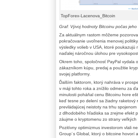
TopForex-Lacenova_Bitcoin
Graf: Vývoj hodnoty Bitcoinu počas jeho
Za aktuálnym rastom môžeme pozorovať
pokračovanie uvoľnenia menovej politiky
výsledky volieb v USA, ktoré poukazujú n
naďalej náročnou úlohou pre vysokopost
Okrem toho, spoločnosť PayPal vydala o
zákazníkom kúpu, predaj a použitie kryp
svojej platformy.
Ďalším faktorom, ktorý nahráva v prospec
v máji tohto roka a znížilo odmenu za ďa
minulosti poháňal cenu Bitcoinu hore eš
keď tesne po delení sa žiadny raketový r
prevládajúcej neistoty na trhu spojeno
z dlhodobého hľadiska sa zrejme efekt p
záujme o kryptomenu zo strany veľkých
Pozitívny optimizmus investorom vlali n
Group´s Global, ktorý o bitcoine hovorí