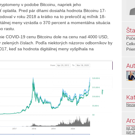
j kryptomeny v podobe Bitcoinu, napriek jeho
oplatila. Pred pár dňami dosiahla hodnota Bitcoinu 17-
doval v roku 2018 a krátko na to prekročil aj míľnik 18-
gitálnej meny vzrástla o 370 percent a momentálna situácia
o rastu.
Šta
démie COVID-19 cenu Bitcoinu dole na cenu nad 4000 USD,
Poče
zelených číslach. Podľa niektorých názorov odborníkov by
Celk
2017, keď sa hodnota digitálnej meny vyšplhala na
Prie
Aut
Kat
Neza
Arc
júl 2
jún 