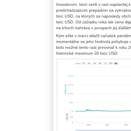
Investorom, ktorí verili v rast najstarše
predchádzajúcim prepadom sa vytrvalosť 
tisíc USD, na ktorých sa naposledy obcho
tisíc USD. Od začiatku roka tak cena di
na trhoch nahráva v prospech jej ďalšieh
Kým ešte v marci stlačil začiatok pan
momentálne sa jeho hodnota pohybuje v 
bolo možné tento rast prirovnať k roku 
historické maximum 20-tisíc USD.