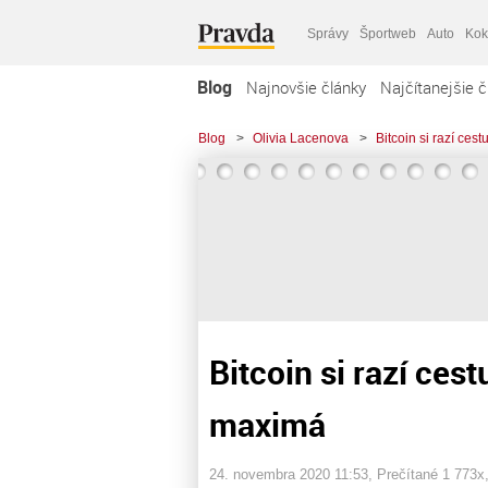
Správy
Športweb
Auto
Kok
Blog
Najnovšie články
Najčítanejšie č
Blog
>
Olivia Lacenova
>
Bitcoin si razí ces
Bitcoin si razí ces
maximá
24. novembra 2020 11:53
, Prečítané 1 773x