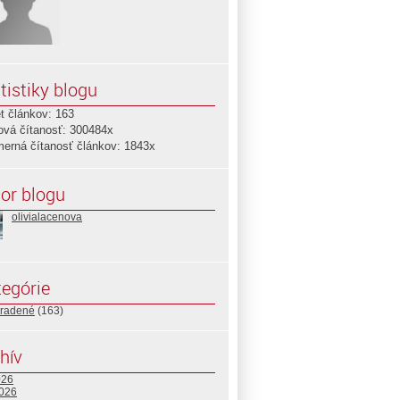
tistiky blogu
t článkov: 163
ová čítanosť: 300484x
merná čítanosť článkov: 1843x
or blogu
olivialacenova
egórie
radené
(163)
hív
026
2026