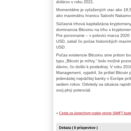
dolárov v roku 2021.
Momentálne je vyťažených viac ako 18,5 m
ako maximálnu hranicu Satoshi Nakamoto,
Súčasná trhová kapitalizácia kryptomen
dominancia Bitcoinu na trhu s kryptom
Pre porovnanie – v polovici marca 2020 s
USD, zatiaľ čo počas historických maxí
USD.
Počas existencie Bitcoinu sme pritom bol
typu „Bitcoin je mŕtvy,“ bolo možné pozor
dávno, čo došlo k poslednej. V roku 2
Management, vyjadril, že prišiel Bitcoin
jedenástej najväčšej banky v Európe pri
sedem rokov. Odvtedy sa situácia rapíd
svoj plný potenciál.
«
Cesta za úspechom ruskej verzie SWIFT bude 
Debata ( 0 príspevkov )