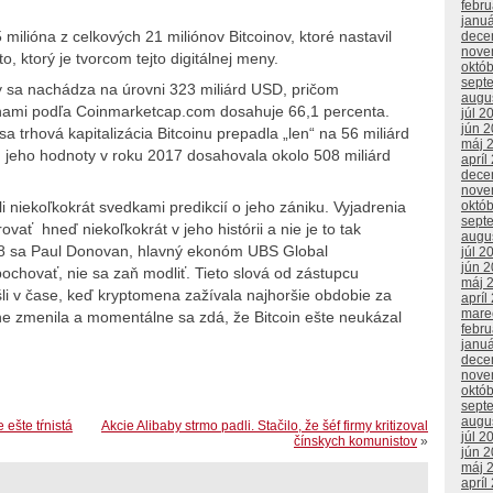
febr
janu
ilióna z celkových 21 miliónov Bitcoinov, ktoré nastavil
dece
nove
 ktorý je tvorcom tejto digitálnej meny.
októ
sept
y sa nachádza na úrovni 323 miliárd USD, pričom
augu
enami podľa Coinmarketcap.com dosahuje 66,1 percenta.
júl 2
jún 
a trhová kapitalizácia Bitcoinu prepadla „len“ na 56 miliárd
máj 
m jeho hodnoty v roku 2017 dosahovala okolo 508 miliárd
apríl
dece
nove
i niekoľkokrát svedkami predikcií o jeho zániku. Vyjadrenia
októ
sept
ovať hneď niekoľkokrát v jeho histórii a nie je to tak
augu
018 sa Paul Donovan, hlavný ekonóm UBS Global
júl 2
jún 
 pochovať, nie sa zaň modliť. Tieto slová od zástupcu
máj 
šli v čase, keď kryptomena zažívala najhoršie obdobie za
apríl
mare
ne zmenila a momentálne sa zdá, že Bitcoin ešte neukázal
febr
janu
dece
nove
októ
sept
augu
ešte tŕnistá
Akcie Alibaby strmo padli. Stačilo, že šéf firmy kritizoval
júl 2
čínskych komunistov
»
jún 
máj 
apríl