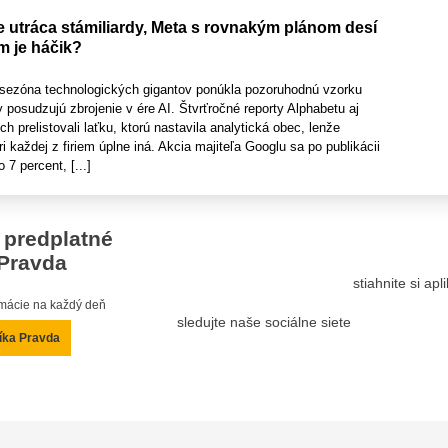
 utráca stámiliardy, Meta s rovnakým plánom desí
om je háčik?
sezóna technologických gigantov ponúkla pozoruhodnú vzorku
y posudzujú zbrojenie v ére AI. Štvrťročné reporty Alphabetu aj
h prelistovali laťku, ktorú nastavila analytická obec, lenže
i každej z firiem úplne iná. Akcia majiteľa Googlu sa po publikácii
 7 percent, [...]
 predplatné
Pravda
stiahnite si ap
ormácie na každý deň
sledujte naše sociálne siete
íka Pravda