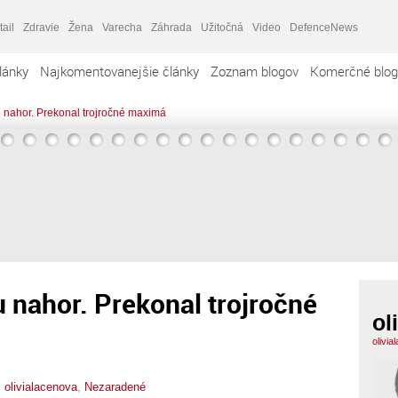
tail
Zdravie
Žena
Varecha
Záhrada
Užitočná
Video
DefenceNews
lánky
Najkomentovanejšie články
Zoznam blogov
Komerčné blog
tu nahor. Prekonal trojročné maximá
tu nahor. Prekonal trojročné
ol
olivi
,
olivialacenova
,
Nezaradené