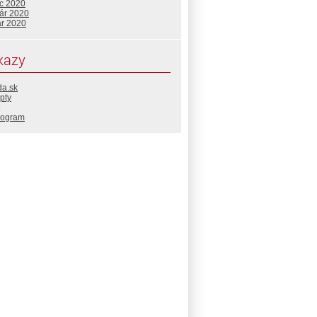
c 2020
uár 2020
ár 2020
kazy
da.sk
pty
rogram