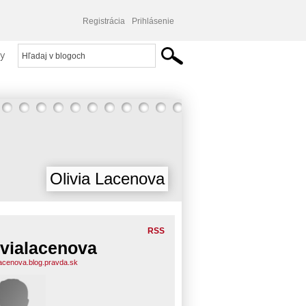
Registrácia
Prihlásenie
y
Olivia Lacenova
RSS
ivialacenova
alacenova.blog.pravda.sk